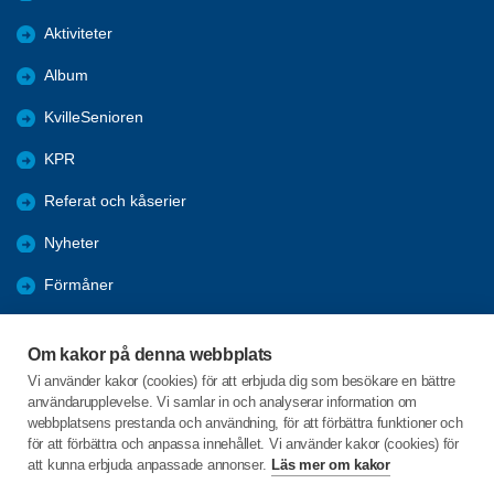
Aktiviteter
Album
KvilleSenioren
KPR
Referat och kåserier
Nyheter
Förmåner
Årsmöte
Om kakor på denna webbplats
Tanums kommun
Vi använder kakor (cookies) för att erbjuda dig som besökare en bättre
användarupplevelse. Vi samlar in och analyserar information om
Valet 2026
webbplatsens prestanda och användning, för att förbättra funktioner och
för att förbättra och anpassa innehållet. Vi använder kakor (cookies) för
att kunna erbjuda anpassade annonser.
Läs mer om kakor
C/o:Inga-Lill Sörgard