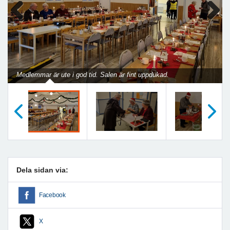
Previous
Next
Medlemmar är ute i god tid. Salen är fint uppdukad.
Föregående
Nästa
Dela sidan via:
Facebook
X