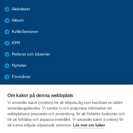
Aktiviteter
Album
KvilleSenioren
KPR
Referat och kåserier
Nyheter
Förmåner
Årsmöte
Om kakor på denna webbplats
Tanums kommun
Vi använder kakor (cookies) för att erbjuda dig som besökare en bättre
användarupplevelse. Vi samlar in och analyserar information om
Valet 2026
webbplatsens prestanda och användning, för att förbättra funktioner och
för att förbättra och anpassa innehållet. Vi använder kakor (cookies) för
att kunna erbjuda anpassade annonser.
Läs mer om kakor
C/o:Inga-Lill Sörgard