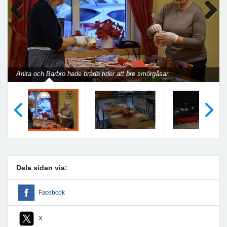
Previous
Next
Anita och Barbro hade bråda tider att bre smörgåsar.
Föregående
Nästa
Dela sidan via:
Facebook
X