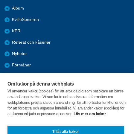
Album
KvilleSenioren
KPR
Referat och kåserier
Nyheter
Förmåner
Årsmöte
Om kakor på denna webbplats
Tanums kommun
Vi använder kakor (cookies) för att erbjuda dig som besökare en bättre
användarupplevelse. Vi samlar in och analyserar information om
Valet 2026
webbplatsens prestanda och användning, för att förbättra funktioner och
för att förbättra och anpassa innehållet. Vi använder kakor (cookies) för
att kunna erbjuda anpassade annonser.
Läs mer om kakor
C/o:Inga-Lill Sörgard
Fåglekärr Lindhagen 1
455 97 Dingle
Tillåt alla kakor