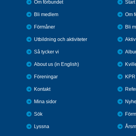
Om förbundet
Start
Bli medlem
Om f
Förmåner
Bli 
Utbildning och aktiviteter
Aktiv
Så tycker vi
Alb
About us (in English)
Kvil
Föreningar
KPR
Kontakt
Refer
Mina sidor
Nyhe
Sök
Förm
Lyssna
Årsm