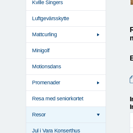
Kville Singers
Luftgevärsskytte
R
Mattcurling
Minigolf
E
Motionsdans
Promenader
I
Resa med seniorkortet
I
Resor
Jul i Vara Konserthus