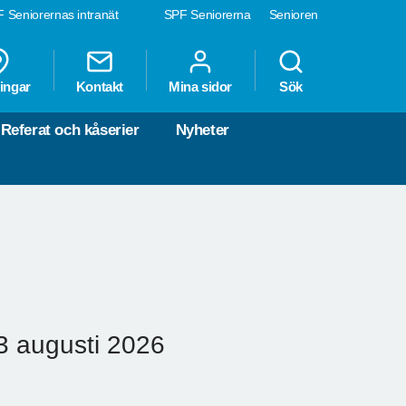
 Seniorernas intranät
SPF Seniorerna
Senioren
ingar
Kontakt
Mina sidor
Sök
Referat och kåserier
Nyheter
13 augusti 2026