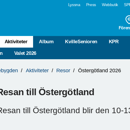
Lyssna
Press
Webbutik
SPF
Fören
Aktiviteter
Album
KvilleSenioren
KPR
n
Valet 2026
lebygden
Aktiviteter
Resor
Östergötland 2026
Resan till Östergötland
Resan till Östergötland blir den 10-