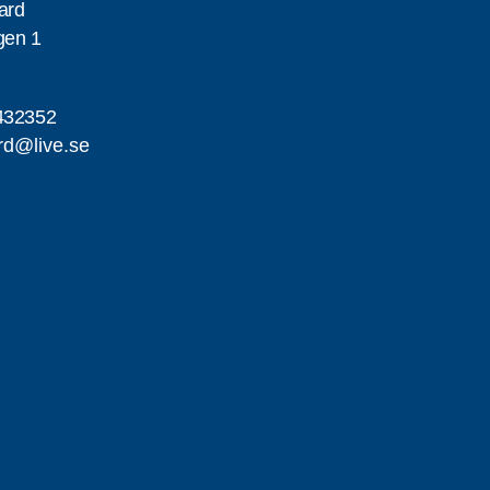
gard
gen 1
432352
ard@live.se