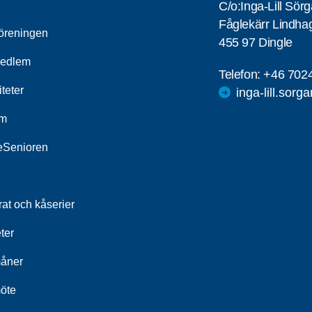
C/o:Inga-Lill Sör
Fåglekärr Lindha
öreningen
455 97 Dingle
medlem
Telefon:
+46 702
iteter
inga-lill.sorg
um
leSenioren
at och kåserier
ter
åner
öte