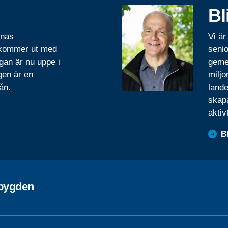
Bl
rnas
Vi är
 kommer ut med
senio
gan är nu uppe i
geme
gen är en
miljo
ån.
lande
skapa
aktiv
B
ebygden