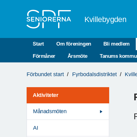
Till övergripande innehåll
Kvillebygden
Start
Om föreningen
Bli medlem
Förmåner
Årsmöte
Tanums kommu
Du
Förbundet start
Fyrbodalsdistriktet
Kvil
är
här:
Aktiviteter
Månadsmöten
AI