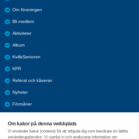
Om föreningen
Bli medlem
Aktiviteter
Album
KvilleSenioren
KPR
Referat och kåserier
Nyheter
Förmåner
Årsmöte
Om kakor på denna webbplats
Tanums kommun
Vi använder kakor (cookies) för att erbjuda dig som besökare en bättre
användarupplevelse. Vi samlar in och analyserar information om