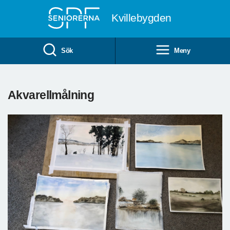
Till övergripande innehåll
Kvillebygden
Sök
Meny
Akvarellmålning