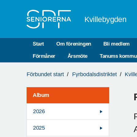
Till övergripande innehåll
Kvillebygden
Start
Om föreningen
Bli medlem
Förmåner
Årsmöte
Tanums kommu
Du
Förbundet start
Fyrbodalsdistriktet
Kvil
är
här:
Album
2026
2025