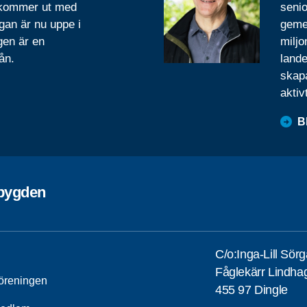
 kommer ut med
senio
gan är nu uppe i
geme
gen är en
miljo
ån.
lande
skapa
aktiv
B
ebygden
C/o:Inga-Lill Sör
Fåglekärr Lindha
öreningen
455 97 Dingle