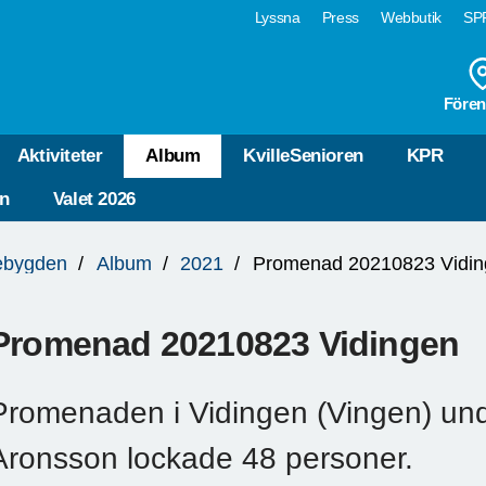
Lyssna
Press
Webbutik
SPF
Fören
Aktiviteter
Album
KvilleSenioren
KPR
n
Valet 2026
lebygden
Album
2021
Promenad 20210823 Vidi
Promenad 20210823 Vidingen
Promenaden i Vidingen (Vingen) unde
Aronsson lockade 48 personer.