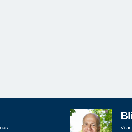
Bl
rnas
Vi är