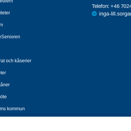
medlem
Telefon:
+46 702
iteter
inga-lill.sorg
um
leSenioren
at och kåserier
ter
åner
öte
ums kommun
t 2026