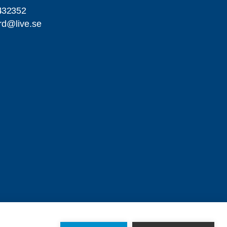
432352
ard@live.se