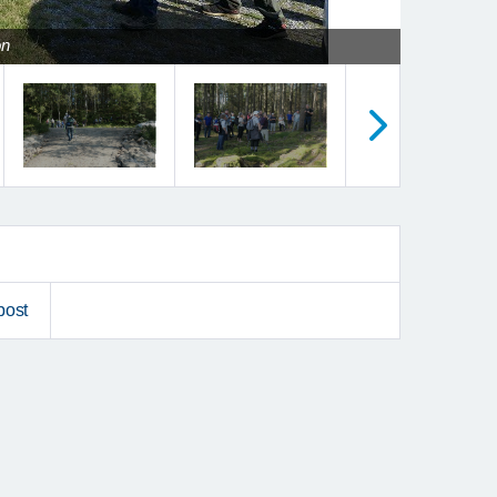
on
Nästa
post