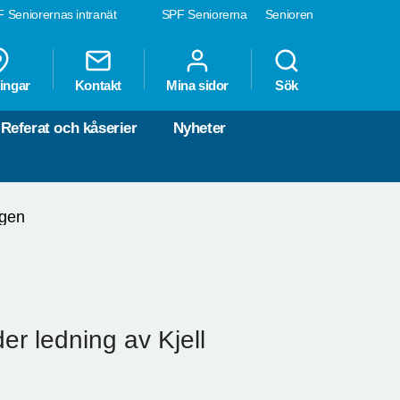
 Seniorernas intranät
SPF Seniorerna
Senioren
ingar
Kontakt
Mina sidor
Sök
Referat och kåserier
Nyheter
ngen
r ledning av Kjell