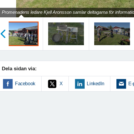
Promenadens ledare Kjell Aronsson samlar deltagarna för informati
öregående
Dela sidan via:
Facebook
X
LinkedIn
E-