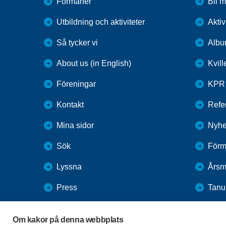
Förmåner
Bli 
Utbildning och aktiviteter
Aktiv
Så tycker vi
Alb
About us (in English)
Kvil
Föreningar
KPR
Kontakt
Refer
Mina sidor
Nyhe
Sök
Förm
Lyssna
Årsm
Press
Tan
Webbutik
Vale
Om kakor på denna webbplats