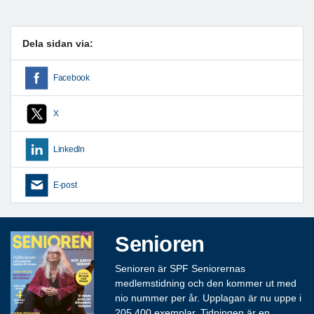
Dela sidan via:
Facebook
X
LinkedIn
E-post
Senioren
Senioren är SPF Seniorernas
medlemstidning och den kommer ut med
nio nummer per år. Upplagan är nu uppe i
205 400 exemplar. Tidningen är en