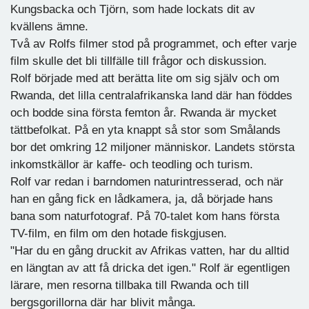
Kungsbacka och Tjörn, som hade lockats dit av
kvällens ämne.
Två av Rolfs filmer stod på programmet, och efter varje
film skulle det bli tillfälle till frågor och diskussion.
Rolf började med att berätta lite om sig själv och om
Rwanda, det lilla centralafrikanska land där han föddes
och bodde sina första femton år. Rwanda är mycket
tättbefolkat. På en yta knappt så stor som Smålands
bor det omkring 12 miljoner människor. Landets största
inkomstkällor är kaffe- och teodling och turism.
Rolf var redan i barndomen naturintresserad, och när
han en gång fick en lådkamera, ja, då började hans
bana som naturfotograf. På 70-talet kom hans första
TV-film, en film om den hotade fiskgjusen.
"Har du en gång druckit av Afrikas vatten, har du alltid
en längtan av att få dricka det igen." Rolf är egentligen
lärare, men resorna tillbaka till Rwanda och till
bergsgorillorna där har blivit många.