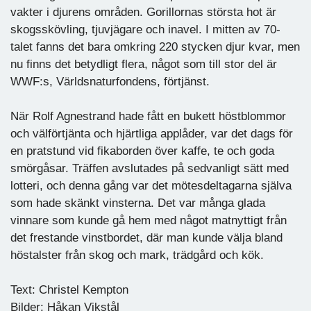
vakter i djurens områden. Gorillornas största hot är
skogsskövling, tjuvjägare och inavel. I mitten av 70-
talet fanns det bara omkring 220 stycken djur kvar, men
nu finns det betydligt flera, något som till stor del är
WWF:s, Världsnaturfondens, förtjänst.
När Rolf Agnestrand hade fått en bukett höstblommor
och välförtjänta och hjärtliga applåder, var det dags för
en pratstund vid fikaborden över kaffe, te och goda
smörgåsar. Träffen avslutades på sedvanligt sätt med
lotteri, och denna gång var det mötesdeltagarna själva
som hade skänkt vinsterna. Det var många glada
vinnare som kunde gå hem med något matnyttigt från
det frestande vinstbordet, där man kunde välja bland
höstalster från skog och mark, trädgård och kök.
Text: Christel Kempton
Bilder: Håkan Vikstål