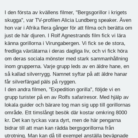
I den första av kvällens filmer, "Bergsgorillor i krigets
skugga", var TV-profilen Alicia Lundberg speaker. Även
hon var i Afrika flera gånger för att filma och berätta om
just de här djuren. I Rolf Agnestrands film fick vi lära
känna gorillorna i Virungabergen. Vi fick se de stora,
fredliga växtätarna i deras dagliga liv, och vi fick höra
om deras sociala mönster med stark sammanhållning
inom grupperna. Varje grupp leds av en äldre hane, en
så kallad silverrygg. Namnet syftar på att äldre hanar
får silverfärgad päls på ryggen.
I den andra filmen, "Expedition gorilla", följde vi en
grupp turister på en av Rolfs safariresor. Med hjälp av
lokala guider och bärare tog man sig upp till gorillornas
område. Ett timslångt besök där kostar omkring 8000
kr. Det kan tyckas vara dyrt, men de här pengarna
bidrar till att man kan rädda bergsgorillorna från
utrotning. Man kan då till exempel anställa beväpnade