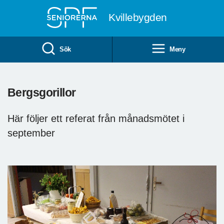
Till övergripande innehåll
Kvillebygden
Sök
Meny
Bergsgorillor
Här följer ett referat från månadsmötet i
september