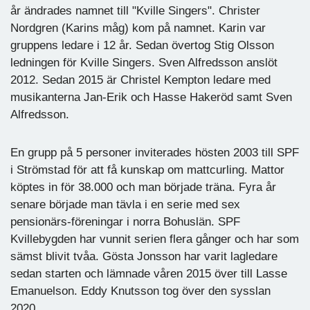
år ändrades namnet till "Kville Singers". Christer
Nordgren (Karins måg) kom på namnet. Karin var
gruppens ledare i 12 år. Sedan övertog Stig Olsson
ledningen för Kville Singers. Sven Alfredsson anslöt
2012. Sedan 2015 är Christel Kempton ledare med
musikanterna Jan-Erik och Hasse Hakeröd samt Sven
Alfredsson.
En grupp på 5 personer inviterades hösten 2003 till SPF
i Strömstad för att få kunskap om mattcurling. Mattor
köptes in för 38.000 och man började träna. Fyra år
senare började man tävla i en serie med sex
pensionärs-föreningar i norra Bohuslän. SPF
Kvillebygden har vunnit serien flera gånger och har som
sämst blivit tvåa. Gösta Jonsson har varit lagledare
sedan starten och lämnade våren 2015 över till Lasse
Emanuelson. Eddy Knutsson tog över den sysslan
2020.