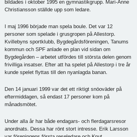
bildades i oktober 1995 en gymnastikgrupp. Mari-Anne
Christiansson ställde upp som ledare.
I maj 1996 började man spela boule. Det var 12
personer som spelade i grusgropen på Allestorp.
Kvillebyns sportklubb, Bygdegårdsföreningen, Tanums
kommun och SPF anlade en plan vid sidan om
Bygdegården – arbetet utfördes till största delen genom
frivilliga insatser. Efter att ha spelet på Allestorp i tre år
kunde spelet flyttas till den nyanlagda banan.
Den 14 januari 1999 var det ett riktigt snöoväder på
eftermiddagen, så endast 17 personer kom på
månadsmötet.
Under alla år har både endagars- och flerdagarsresor
anordnats. Dessa har rönt stort intresse. Erik Larsson
var föreningens första reseledare och Knut