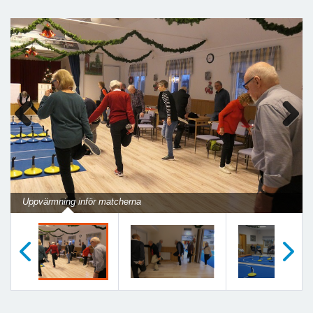
Previous
Next
Uppvärmning inför matcherna
Föregående
Nästa