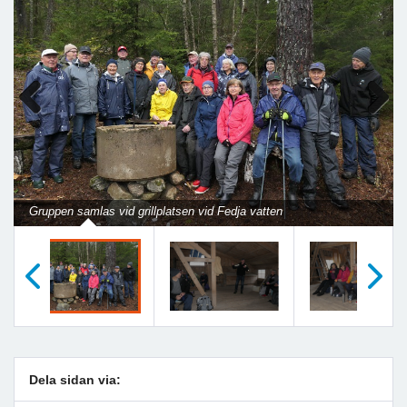
Previous
Next
Gruppen samlas vid grillplatsen vid Fedja vatten
Föregående
Nästa
Dela sidan via: