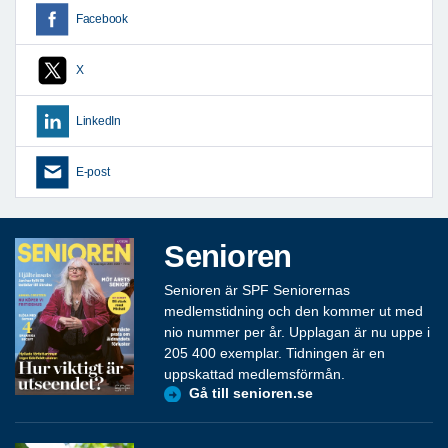
Facebook
X
LinkedIn
E-post
Senioren
Senioren är SPF Seniorernas
medlemstidning och den kommer ut med
nio nummer per år. Upplagan är nu uppe i
205 400 exemplar. Tidningen är en
uppskattad medlemsförmån.
Gå till senioren.se