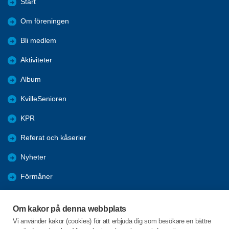
Start
Om föreningen
Bli medlem
Aktiviteter
Album
KvilleSenioren
KPR
Referat och kåserier
Nyheter
Förmåner
Årsmöte
Om kakor på denna webbplats
Tanums kommun
Vi använder kakor (cookies) för att erbjuda dig som besökare en bättre