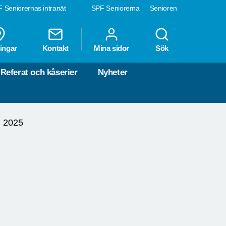
 Seniorernas intranät
SPF Seniorerna
Senioren
ingar
Kontakt
Mina sidor
Sök
Referat och kåserier
Nyheter
 2025