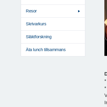
Resor
Skrivarkurs
Släktforskning
Äta lunch tillsammans
D
*
*
V
I