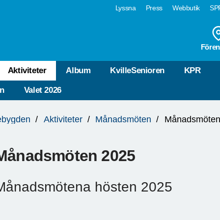
Lyssna
Press
Webbutik
SPF
Fören
Aktiviteter
Album
KvilleSenioren
KPR
n
Valet 2026
lebygden
Aktiviteter
Månadsmöten
Månadsmöten
Månadsmöten 2025
Månadsmötena hösten 2025