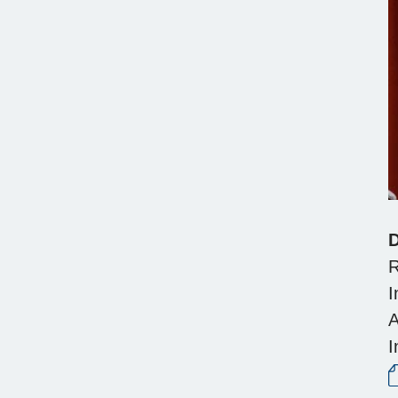
D
R
I
A
I