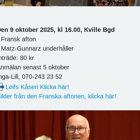
en 9 oktober 2025, kl 16.00, Kville Bgd
 Fransk afton
 Matz-Gunnarz underhåller
nträde: 80 kr
nmälan senast 5 oktober
nga-Lill, 070-243 23 52
Leifs Kåseri Klicka här!
ilder från den Franska aftonen, klicka här!