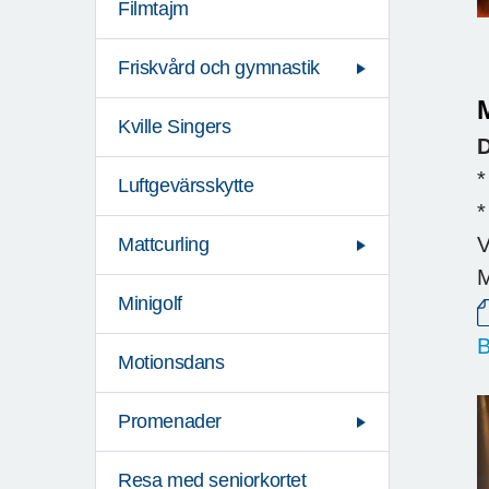
Filmtajm
Friskvård och gymnastik
Kville Singers
D
*
Luftgevärsskytte
*
V
Mattcurling
M
Minigolf
B
Motionsdans
Promenader
Resa med seniorkortet