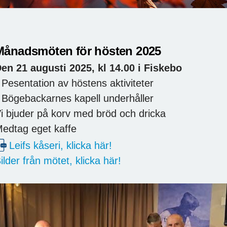
Månadsmöten för hösten 2025
en 21 augusti 2025, kl 14.00 i Fiskebo
 Pesentation av höstens aktiviteter
 Bögebackarnes kapell underhåller
i bjuder på korv med bröd och dricka
edtag eget kaffe
Leifs kåseri, klicka här!
ilder från mötet, klicka här!