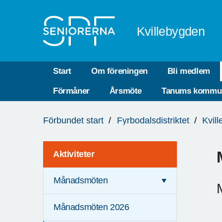
Till övergripande innehåll
Kvillebygden
Start
Om föreningen
Bli medlem
Förmåner
Årsmöte
Tanums kommu
Du
Förbundet start
Fyrbodalsdistriktet
Kvil
är
här:
Aktiviteter
Månadsmöten
Månadsmöten 2026