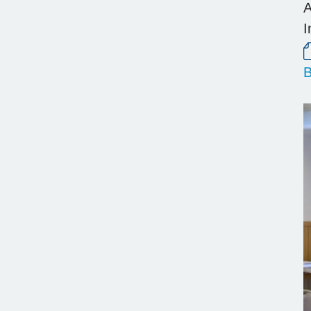
A
I
B