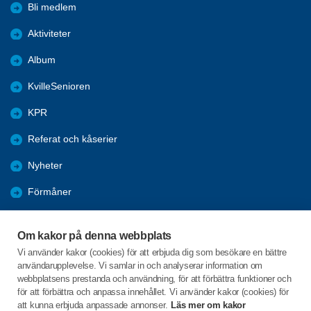
Bli medlem
Aktiviteter
Album
KvilleSenioren
KPR
Referat och kåserier
Nyheter
Förmåner
Årsmöte
Om kakor på denna webbplats
Tanums kommun
Vi använder kakor (cookies) för att erbjuda dig som besökare en bättre
användarupplevelse. Vi samlar in och analyserar information om
Valet 2026
webbplatsens prestanda och användning, för att förbättra funktioner och
för att förbättra och anpassa innehållet. Vi använder kakor (cookies) för
att kunna erbjuda anpassade annonser.
Läs mer om kakor