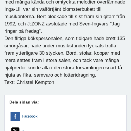
med många kända och omtyckta melodier överlämnade
Inga-Lill var sin välförtjänt blomsterbukett till
musikanterna. Bert plockade till sist fram sin gitarr från
1992, och J:ZONZ avslutade med Sven-Ingvars "Jag
ringer på fredag".
Den flitiga kökspersonalen, som tidigare hade brett 135
smörgåsar, hade under musikstunden lyckats trolla
fram ytterligare 30 stycken. Bord, stolar, koppar med
mera sattes fram i stora salen, och tack vare många
hjälpredor kunde alla i den stora församlingen snart få
njuta av fika, samvaro och lotteridragning.
Text: Christel Kempton
Dela sidan via:
Facebook