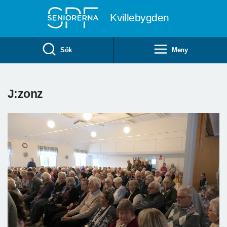
Till övergripande innehåll
Kvillebygden
Sök
Meny
J:zonz