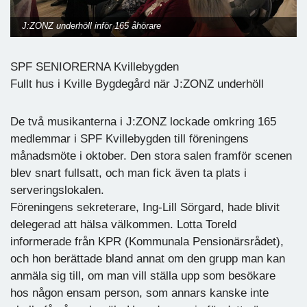
J:ZONZ underhöll inför 165 åhörare
SPF SENIORERNA Kvillebygden
Fullt hus i Kville Bygdegård när J:ZONZ underhöll
De två musikanterna i J:ZONZ lockade omkring 165
medlemmar i SPF Kvillebygden till föreningens
månadsmöte i oktober. Den stora salen framför scenen
blev snart fullsatt, och man fick även ta plats i
serveringslokalen.
Föreningens sekreterare, Ing-Lill Sörgard, hade blivit
delegerad att hälsa välkommen. Lotta Toreld
informerade från KPR (Kommunala Pensionärsrådet),
och hon berättade bland annat om den grupp man kan
anmäla sig till, om man vill ställa upp som besökare
hos någon ensam person, som annars kanske inte