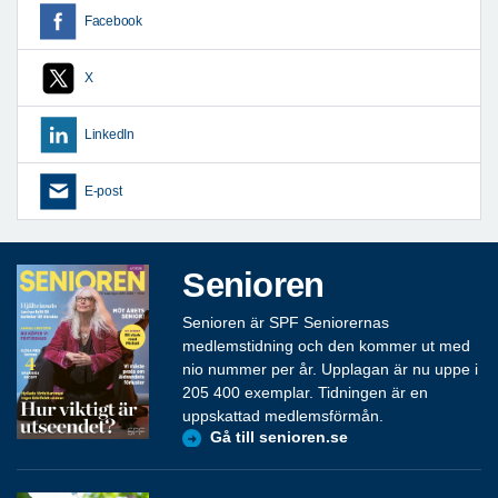
Facebook
X
LinkedIn
E-post
Senioren
Senioren är SPF Seniorernas
medlemstidning och den kommer ut med
nio nummer per år. Upplagan är nu uppe i
205 400 exemplar. Tidningen är en
uppskattad medlemsförmån.
Gå till senioren.se