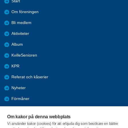
Start
Om föreningen
Bli medlem
Aktiviteter
Album
KvilleSenioren
KPR
Referat och kåserier
Nyheter
Förmåner
Årsmöte
Om kakor på denna webbplats
Tanums kommun
Vi använder kakor (cookies) för att erbjuda dig som besökare en bättre