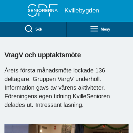
Till övergripande innehåll
Kvillebygden
Sök
Meny
VragV och upptaktsmöte
Årets första månadsmöte lockade 136
deltagare. Gruppen VargV underhöll.
Information gavs av vårens aktiviteter.
Föreningens egen tidning KvilleSenioren
delades ut. Intressant läsning.