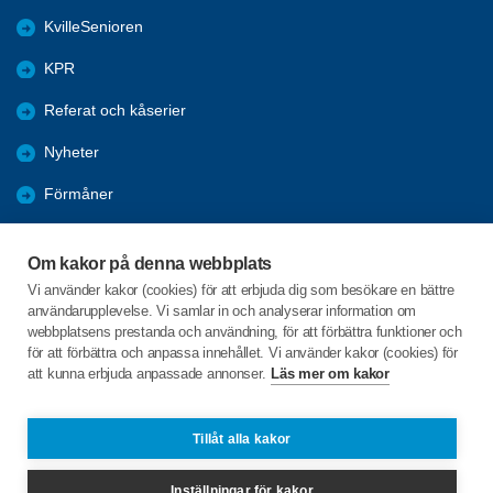
KvilleSenioren
KPR
Referat och kåserier
Nyheter
Förmåner
Årsmöte
Om kakor på denna webbplats
Tanums kommun
Vi använder kakor (cookies) för att erbjuda dig som besökare en bättre
användarupplevelse. Vi samlar in och analyserar information om
Valet 2026
webbplatsens prestanda och användning, för att förbättra funktioner och
för att förbättra och anpassa innehållet. Vi använder kakor (cookies) för
att kunna erbjuda anpassade annonser.
Läs mer om kakor
C/o:Inga-Lill Sörgard
Fåglekärr Lindhagen 1
455 97 Dingle
Tillåt alla kakor
Telefon:
+46 702432352
Inställningar för kakor