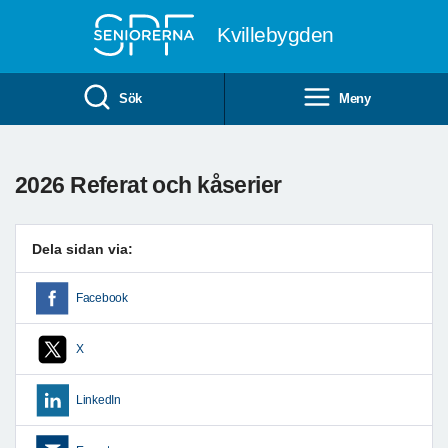
Till övergripande innehåll
Kvillebygden
Sök
Meny
2026 Referat och kåserier
Dela sidan via:
Facebook
X
LinkedIn