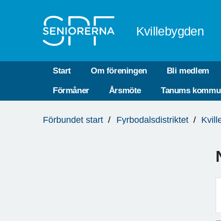
Till övergripande innehåll
Kvillebygden
Start
Om föreningen
Bli medlem
Förmåner
Årsmöte
Tanums kommu
Du
Förbundet start
Fyrbodalsdistriktet
Kvil
är
här: