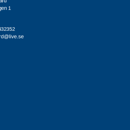
gard
gen 1
432352
ard@live.se