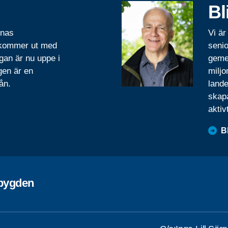
Bl
rnas
Vi är
 kommer ut med
senio
gan är nu uppe i
geme
gen är en
miljo
ån.
lande
skapa
aktiv
B
ebygden