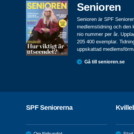
Senioren
Senioren är SPF Seniore
medlemstidning och den
nio nummer per år. Uppla
205 400 exemplar. Tidnin
uppskattad medlemsförm
Gå till senioren.se
SPF Seniorerna
Kvill
Om förbundet
Start