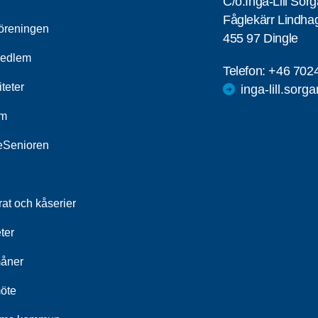
C/o:Inga-Lill Sör
Fåglekärr Lindha
öreningen
455 97 Dingle
medlem
Telefon:
+46 702
iteter
inga-lill.sorg
um
leSenioren
at och kåserier
ter
åner
öte