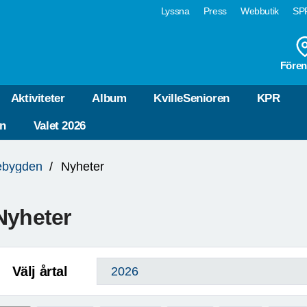
Lyssna
Press
Webbutik
SPF
Fören
Aktiviteter
Album
KvilleSenioren
KPR
n
Valet 2026
lebygden
Nyheter
Nyheter
Välj årtal