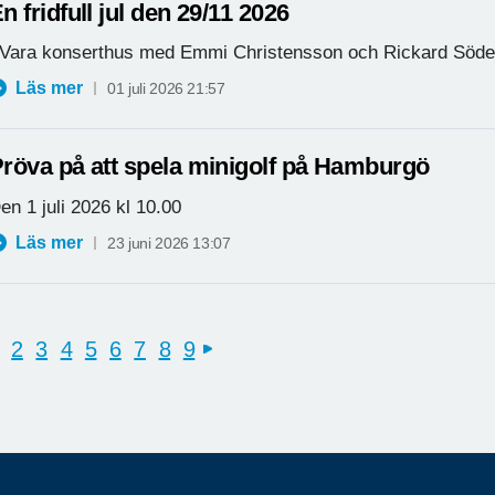
n fridfull jul den 29/11 2026
 Vara konserthus med Emmi Christensson och Rickard Söde
Läs mer
01 juli 2026 21:57
röva på att spela minigolf på Hamburgö
en 1 juli 2026 kl 10.00
Läs mer
23 juni 2026 13:07
2
3
4
5
6
7
8
9
next