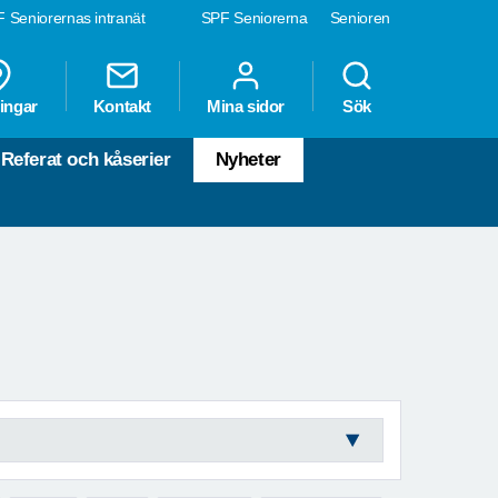
 Seniorernas intranät
SPF Seniorerna
Senioren
ingar
Kontakt
Mina sidor
Sök
Referat och kåserier
Nyheter