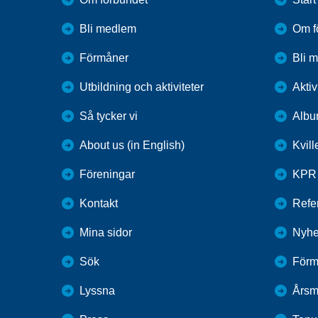
Bli medlem
Om f
Förmåner
Bli 
Utbildning och aktiviteter
Aktiv
Så tycker vi
Alb
About us (in English)
Kvil
Föreningar
KPR
Kontakt
Refer
Mina sidor
Nyhe
Sök
Förm
Lyssna
Årsm