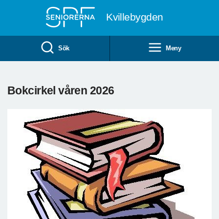
Till övergripande innehåll
Kvillebygden
Sök
Meny
Bokcirkel våren 2026