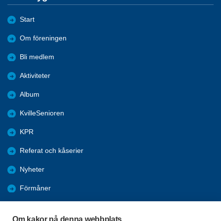
Start
Om föreningen
Bli medlem
Aktiviteter
Album
KvilleSenioren
KPR
Referat och kåserier
Nyheter
Förmåner
Årsmöte
Om kakor på denna webbplats