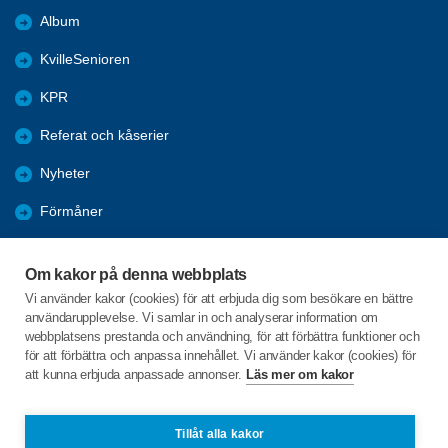
Album
KvilleSenioren
KPR
Referat och kåserier
Nyheter
Förmåner
Årsmöte
Om kakor på denna webbplats
Tanums kommun
Vi använder kakor (cookies) för att erbjuda dig som besökare en bättre
användarupplevelse. Vi samlar in och analyserar information om
Valet 2026
webbplatsens prestanda och användning, för att förbättra funktioner och
för att förbättra och anpassa innehållet. Vi använder kakor (cookies) för
att kunna erbjuda anpassade annonser.
Läs mer om kakor
C/o:Inga-Lill Sörgard
Fåglekärr Lindhagen 1
455 97 Dingle
Tillåt alla kakor