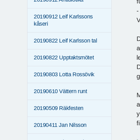
f
-
20190912 Leif Karlssons
V
kåseri
D
20190822 Leif Karlsson tal
a
l
20190822 Upptaktsmötet
D
20190803 Lotta Rossövik
g
20190610 Vättern runt
M
a
20190509 Räkfesten
y
f
20190411 Jan Nilsson