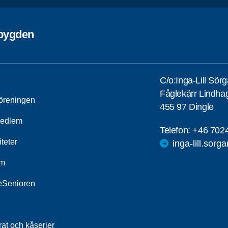
ebygden
C/o:Inga-Lill Sör
Fåglekärr Lindha
öreningen
455 97 Dingle
medlem
Telefon:
+46 702
iteter
inga-lill.sorg
um
leSenioren
at och kåserier