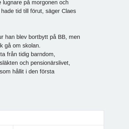
lite lugnare på morgonen och
ade tid till förut, säger Claes
hur han blev bortbytt på BB, men
ck gå om skolan.
ta från tidig barndom,
 släkten och pensionärslivet,
om hållit i den första