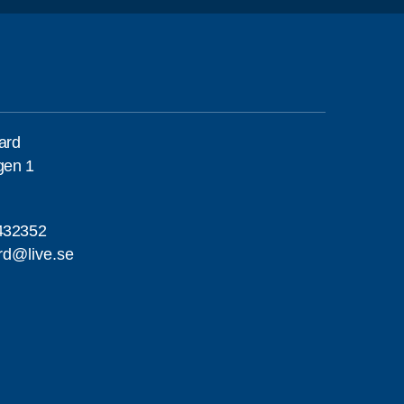
gard
gen 1
432352
ard@live.se