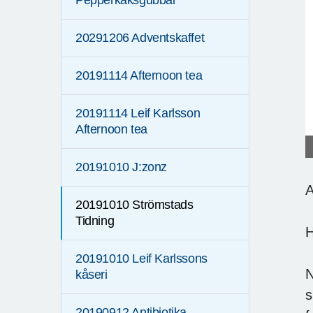
Pepperkaksgubbar
20291206 Adventskaffet
20191114 Afternoon tea
20191114 Leif Karlsson
Afternoon tea
20191010 J:zonz
A
20191010 Strömstads
Tidning
H
20191010 Leif Karlssons
N
kåseri
s
20190912 Antibiotika