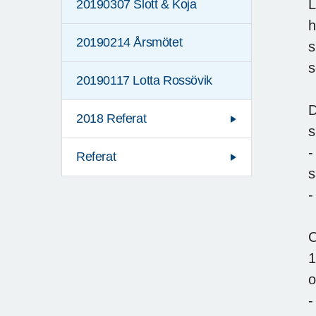
L
20190307 Slott & Koja
h
20190214 Årsmötet
s
s
20190117 Lotta Rossövik
D
2018 Referat
s
-
Referat
s
-
C
1
o
-