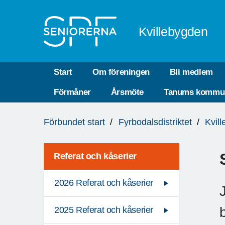
Till övergripande innehåll
Kvillebygden
Start
Om föreningen
Bli medlem
Förmåner
Årsmöte
Tanums kommu
Du
Förbundet start
Fyrbodalsdistriktet
Kvil
är
här:
Referat och kåserier
2026 Referat och kåserier
2025 Referat och kåserier