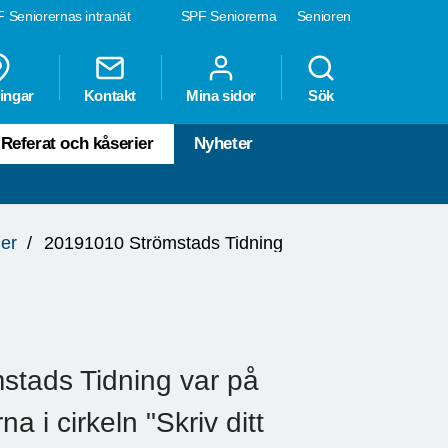
 Seniorernas intranät
SPF Seniorerna
Senioren
ingar
Kontakt
Mina sidor
Sök
Referat och kåserier
Nyheter
ier
20191010 Strömstads Tidning
mstads Tidning var på
 i cirkeln "Skriv ditt