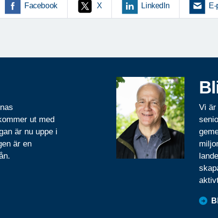
Facebook
X
LinkedIn
E-
Bl
rnas
Vi är
 kommer ut med
senio
gan är nu uppe i
geme
gen är en
miljo
ån.
lande
skapa
aktiv
B