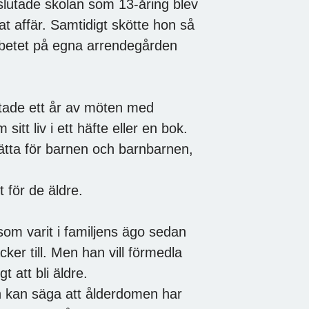
s slutade skolan som 13-åring blev
t affär. Samtidigt skötte hon så
rbetet på egna arrendegården
utade ett år av möten med
itt liv i ett häfte eller en bok.
rätta för barnen och barnbarnen,
t för de äldre.
om varit i familjens ägo sedan
cker till. Men han vill förmedla
 att bli äldre.
ch kan säga att ålderdomen har