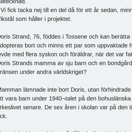
ulltecknad.
 Vi fick tacka nej till en del då för ett år sedan, m
ikstål som håller i projektet.
oris Strand, 76, föddes i Tossene och kan berätta 
dopteras bort och minns ett par som uppvaktade
evde med flera syskon och föräldrar, när det var fat
oris Strands mamma av sju barn och en bondgård,
ränsen under andra världskriget?
amman lämnade inte bort Doris, utan förhindrade d
tt vara barn under 1940¬talet på den bohuslänska
rkeslivet senare. De sex åren i skolan var på den
ick.