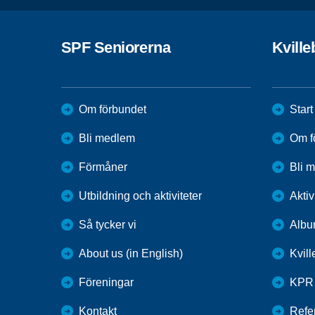
SPF Seniorerna
Kvill
Om förbundet
Start
Bli medlem
Om f
Förmåner
Bli 
Utbildning och aktiviteter
Aktiv
Så tycker vi
Alb
About us (in English)
Kvil
Föreningar
KPR
Kontakt
Refer