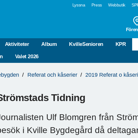
Lyssna
Press
Webbutik
SPF
Fören
Aktiviteter
Album
KvilleSenioren
KPR
n
Valet 2026
lebygden
Referat och kåserier
2019 Referat o kåser
Strömstads Tidning
Journalisten Ulf Blomgren från Strö
besök i Kville Bygdegård då deltagarna