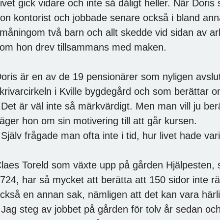
ivet gick vidare och inte så dåligt heller. När Dori
on kontorist och jobbade senare också i bland anna
måningom två barn och allt skedde vid sidan av a
om hon drev tillsammans med maken.
oris är en av de 19 pensionärer som nyligen avsl
krivarcirkeln i Kville bygdegård och som berättar om s
 Det är väl inte så märkvärdigt. Men man vill ju be
äger hon om sin motivering till att går kursen.
 Själv frågade man ofta inte i tid, hur livet hade vari
laes Toreld som växte upp på gården Hjälpesten, s
724, har så mycket att berätta att 150 sidor inte rä
ckså en annan sak, nämligen att det kan vara härligt
 Jag steg av jobbet på gården för tolv år sedan o