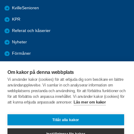
KvilleSenioren
KPR
Referat och kåserier
Nyheter
Förmåner
Årsmöte
Om kakor på denna webbplats
Tanums kommun
Vi använder kakor (cookies) för att erbjuda dig som besökare en bättre
användarupplevelse. Vi samlar in och analyserar information om
Valet 2026
webbplatsens prestanda och användning, för att förbättra funktioner och
för att förbättra och anpassa innehållet. Vi använder kakor (cookies) för
att kunna erbjuda anpassade annonser.
Läs mer om kakor
C/o:Inga-Lill Sörgard
Fåglekärr Lindhagen 1
455 97 Dingle
Tillåt alla kakor
Telefon:
+46 702432352
Inställningar för kakor