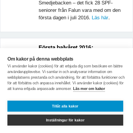
Smedjebacken – det fick 28 SPF-
seniorer från Falun vara med om den
första dagen i juli 2016.
Läs här
.
Första halvåret 2016:
160617 48 deltagare i golfmästerskapet
Om kakor på denna webbplats
Vi använder kakor (cookies) för att erbjuda dig som besökare en bättre
160608 En heldag i Siljansringen
användarupplevelse. Vi samlar in och analyserar information om
webbplatsens prestanda och användning, för att förbättra funktioner och
160602 Hemliga resan - vart skulle vi?
för att förbättra och anpassa innehållet. Vi använder kakor (cookies) för
att kunna erbjuda anpassade annonser.
Läs mer om kakor
160602 Behaglig vandring till Skuruhäll
160526 Försommarvandring bland
Tillåt alla kakor
lamm och griskultingar
Inställningar för kakor
160521 Från Pythagoras till Pippi – en
utflykt i Roslagen