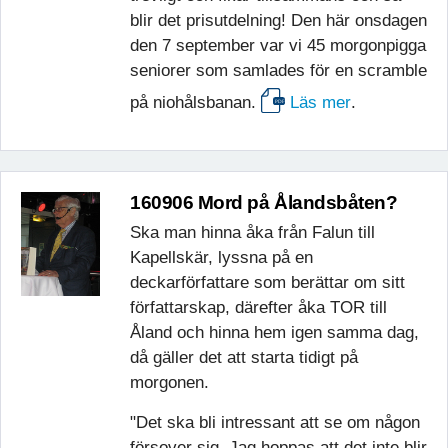
blir det prisutdelning! Den här onsdagen
den 7 september var vi 45 morgonpigga
seniorer som samlades för en scramble
på niohålsbanan.
Läs mer
.
160906 Mord på Ålandsbåten?
Ska man hinna åka från Falun till
Kapellskär, lyssna på en
deckarförfattare som berättar om sitt
författarskap, därefter åka TOR till
Åland och hinna hem igen samma dag,
då gäller det att starta tidigt på
morgonen.
"Det ska bli intressant att se om någon
försover sig. Jag hoppas att det inte blir