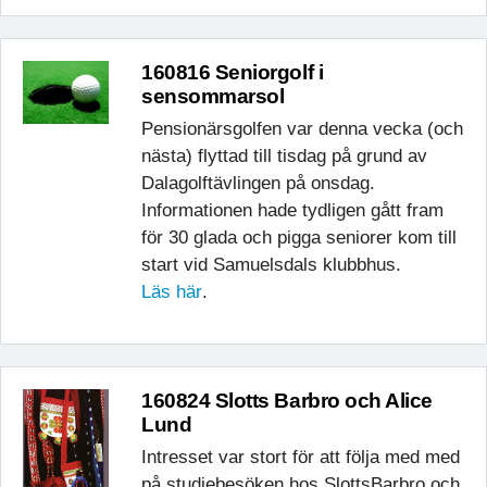
160816 Seniorgolf i
sensommarsol
Pensionärsgolfen var denna vecka (och
nästa) flyttad till tisdag på grund av
Dalagolftävlingen på onsdag.
Informationen hade tydligen gått fram
för 30 glada och pigga seniorer kom till
start vid Samuelsdals klubbhus.
Läs här
.
160824 Slotts Barbro och Alice
Lund
Intresset var stort för att följa med med
på studiebesöken hos SlottsBarbro och