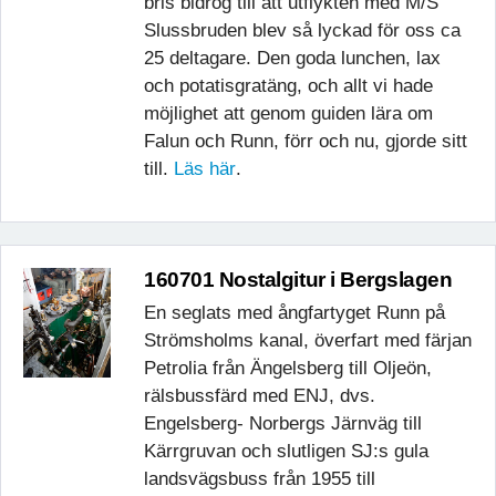
bris bidrog till att utflykten med M/S
Slussbruden blev så lyckad för oss ca
25 deltagare. Den goda lunchen, lax
och potatisgratäng, och allt vi hade
möjlighet att genom guiden lära om
Falun och Runn, förr och nu, gjorde sitt
till.
Läs här
.
160701 Nostalgitur i Bergslagen
En seglats med ångfartyget Runn på
Strömsholms kanal, överfart med färjan
Petrolia från Ängelsberg till Oljeön,
rälsbussfärd med ENJ, dvs.
Engelsberg- Norbergs Järnväg till
Kärrgruvan och slutligen SJ:s gula
landsvägsbuss från 1955 till