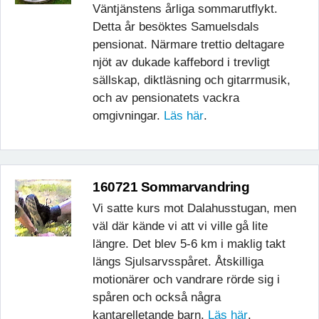
Väntjänstens årliga sommarutflykt.
Detta år besöktes Samuelsdals
pensionat. Närmare trettio deltagare
njöt av dukade kaffebord i trevligt
sällskap, diktläsning och gitarrmusik,
och av pensionatets vackra
omgivningar.
Läs här
.
160721 Sommarvandring
Vi satte kurs mot Dalahusstugan, men
väl där kände vi att vi ville gå lite
längre. Det blev 5-6 km i maklig takt
längs Sjulsarvsspåret. Åtskilliga
motionärer och vandrare rörde sig i
spåren och också några
kantarelletande barn.
Läs här
.