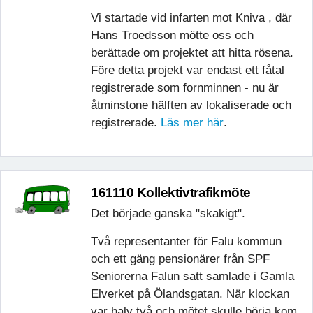
Vi startade vid infarten mot Kniva , där
Hans Troedsson mötte oss och
berättade om projektet att hitta rösena.
Före detta projekt var endast ett fåtal
registrerade som fornminnen - nu är
åtminstone hälften av lokaliserade och
registrerade.
Läs mer här
.
161110 Kollektivtrafikmöte
Det började ganska "skakigt".
Två representanter för Falu kommun
och ett gäng pensionärer från SPF
Seniorerna Falun satt samlade i Gamla
Elverket på Ölandsgatan. När klockan
var halv två och mötet skulle börja kom