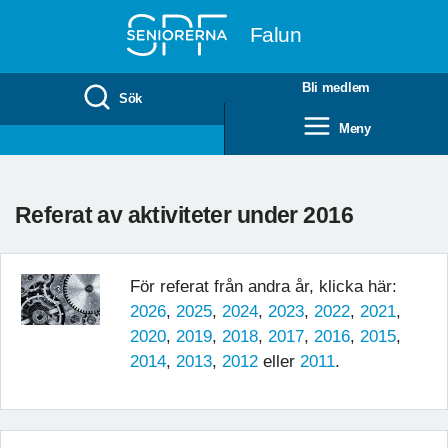
Till övergripande innehåll
Falun
Bli medlem
Sök
Meny
Referat av aktiviteter under 2016
För referat från andra år, klicka här:
2026
,
2025
,
2024
,
2023
,
2022
,
2021
,
2020
,
2019
,
2018
,
2017
,
2016
,
2015
,
2014
,
2013
,
2012
eller
2011
.