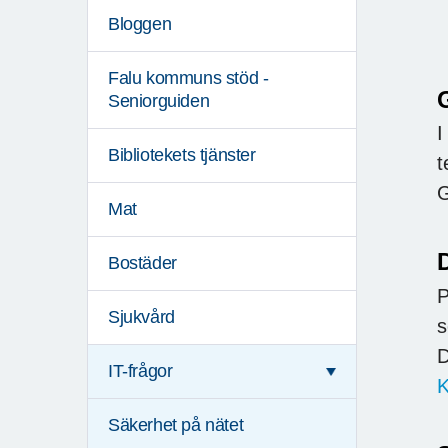
Bloggen
Falu kommuns stöd -
Seniorguiden
I
Bibliotekets tjänster
t
G
Mat
D
Bostäder
P
Sjukvård
s
D
IT-frågor
K
Säkerhet på nätet