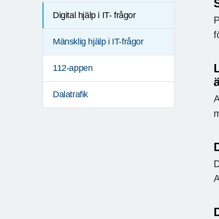
Digital hjälp i IT- frågor
P
f
Mänsklig hjälp i IT-frågor
L
112-appen
ä
Dalatrafik
A
m
D
D
A