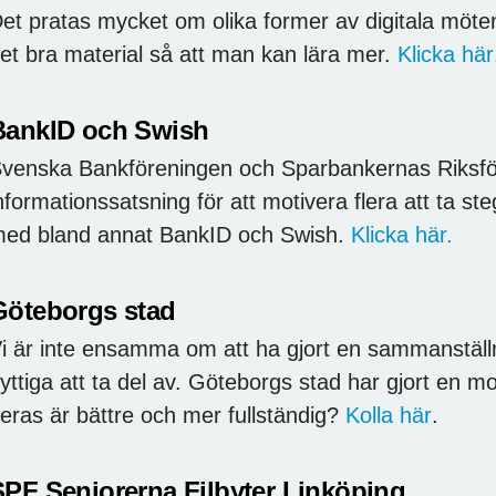
et pratas mycket om olika former av digitala möte
et bra material så att man kan lära mer.
Klicka här
BankID och Swish
venska Bankföreningen och Sparbankernas Riks
nformationssatsning för att motivera flera att ta ste
ed bland annat BankID och Swish.
Klicka här.
Göteborgs stad
i är inte ensamma om att ha gjort en sammanställ
yttiga att ta del av. Göteborgs stad har gjort en m
eras är bättre och mer fullständig?
Kolla här
.
SPF Seniorerna Filbyter Linköping