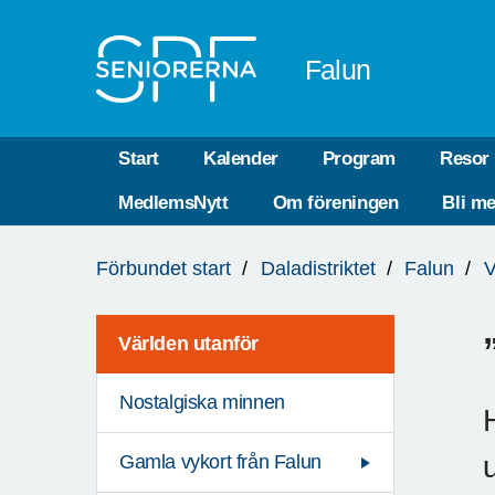
Till övergripande innehåll
Falun
Start
Kalender
Program
Resor
MedlemsNytt
Om föreningen
Bli m
Du
Förbundet start
Daladistriktet
Falun
V
är
här:
Världen utanför
Nostalgiska minnen
Gamla vykort från Falun