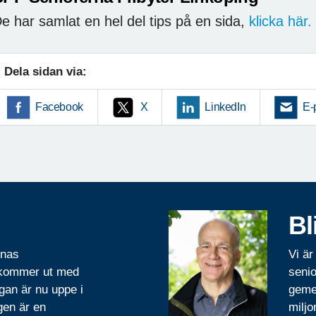
e har samlat en hel del tips på en sida,
klicka här.
Dela sidan via:
Facebook
X
LinkedIn
E-
Bl
rnas
Vi är
 kommer ut med
senio
gan är nu uppe i
geme
gen är en
miljo