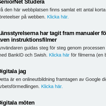
SeniorNet Studera
å den här webbplatsen finns samlat ett antal korta 
öreteelser på webben.
Klicka här.
änsstyrelserna har tagit fram manualer för
ven instruktionsfilmer
nvändaren guidas steg för steg genom processen 
ed BankID och Swish.
Klicka här
för filmerna (en b
igitala jag
etta är en onlineutbildning framtagen av Google d
rbetsförmedlingen.
Klicka här.
Digitala möten