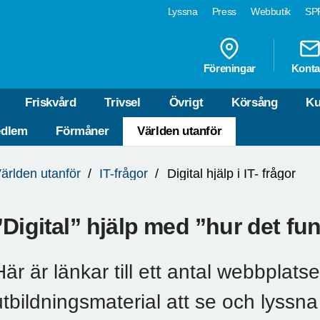
Lyssna
Press
Webbutik
SPF
Föreningar
Konta
Friskvård
Trivsel
Övrigt
Körsång
Ku
edlem
Förmåner
Världen utanför
ärlden utanför
IT-frågor
Digital hjälp i IT- frågor
”Digital” hjälp med ”hur det fu
Här är länkar till ett antal webbplatse
utbildningsmaterial att se och lyssna