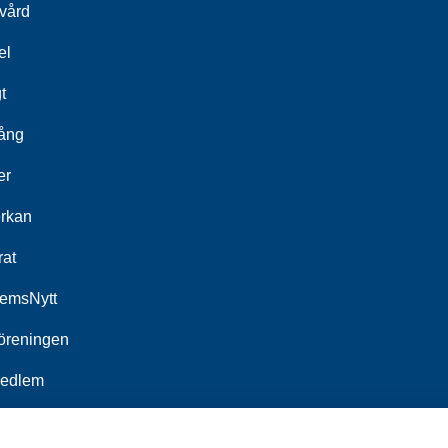
kvård
el
t
ång
er
rkan
rat
emsNytt
öreningen
medlem
åner