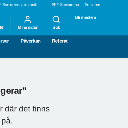
 Seniorernas intranät
SPF Seniorerna
Senioren
Bli medlem
kt
Mina sidor
Sök
rser
Påverkan
Referat
ngerar”
r där det finns
 på.