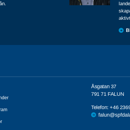
ån.
lande
skapa
aktiv
B
Åsgatan 37
791 71 FALUN
nder
Telefon:
+46 236
ram
falun@spfdal
r