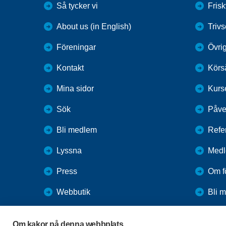
Så tycker vi
Fris
About us (in English)
Trivs
Föreningar
Övrig
Kontakt
Körs
Mina sidor
Kurs
Sök
Påve
Bli medlem
Refe
Lyssna
Medl
Press
Om f
Webbutik
Bli 
SPF Seniorernas intranät
Förm
Om kakor på denna webbplats