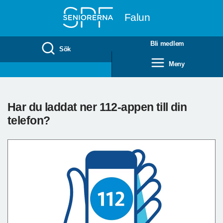
Till övergripande innehåll
Falun
Bli medlem
Sök
Meny
Har du laddat ner 112-appen till din
telefon?