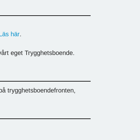
Läs här
.
 vårt eget Trygghetsboende.
på trygghetsboendefronten,