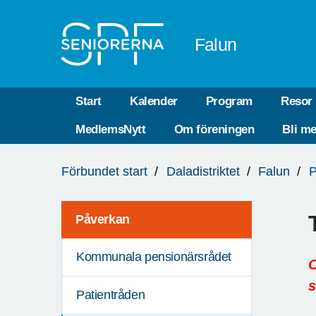
Till övergripande innehåll
Falun
Start
Kalender
Program
Resor
MedlemsNytt
Om föreningen
Bli m
Du
Förbundet start
Daladistriktet
Falun
P
är
här:
Påverkan
Kommunala pensionärsrådet
O
s
Patientråden