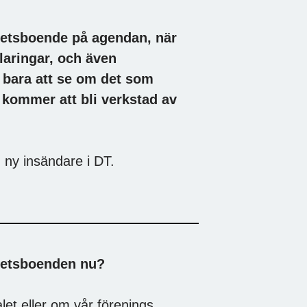
ghetsboende på agendan, när
laringar, och även
r bara att se om det som
t kommer att bli verkstad av
 ny insändare i DT.
hetsboenden nu?
alet eller om vår förenings