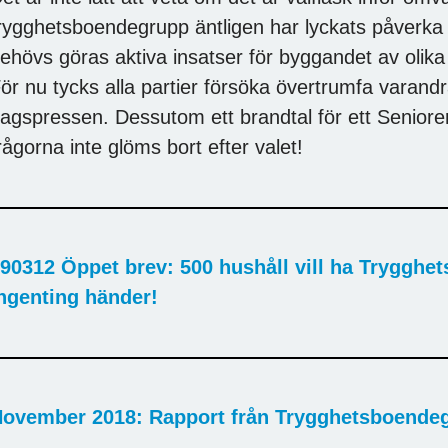
rygghetsboendegrupp äntligen har lyckats påverka po
ehövs göras aktiva insatser för byggandet av olika
ör nu tycks alla partier försöka övertrumfa varandra
agspressen. Dessutom ett brandtal för ett Seniore
rågorna inte glöms bort efter valet!
90312 Öppet brev: 500 hushåll vill ha Trygghe
ngenting händer!
ovember 2018: Rapport från Trygghetsboende