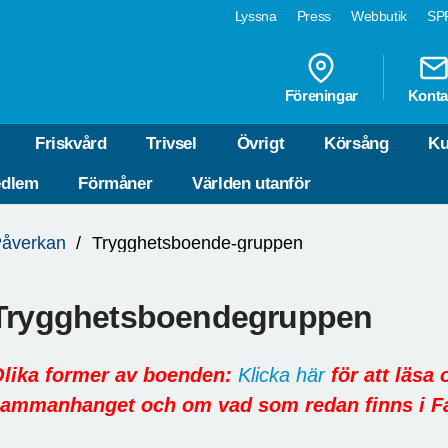
Lyssna
Press
Webbutik
SPF
Föreningar
Konta
Friskvård
Trivsel
Övrigt
Körsång
Ku
edlem
Förmåner
Världen utanför
åverkan
Trygghetsboende-gruppen
Trygghetsboendegruppen
lika former av boenden:
Klicka här
för att läsa 
ammanhanget och om vad som redan finns i F