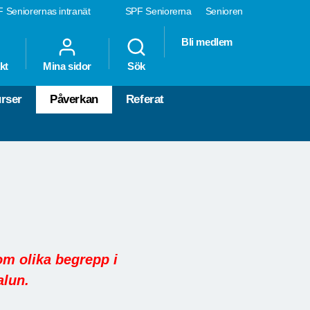
 Seniorernas intranät
SPF Seniorerna
Senioren
Bli medlem
kt
Mina sidor
Sök
rser
Påverkan
Referat
om olika begrepp i
alun.