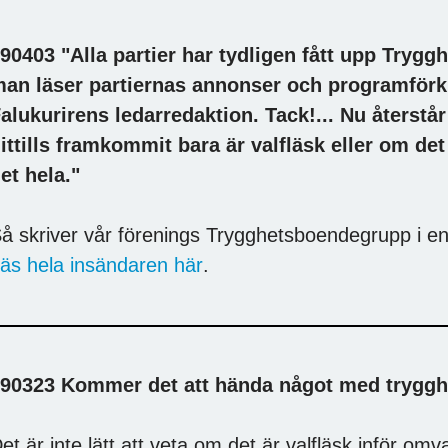
90403 "Alla partier har tydligen fått upp Tryg
an läser partiernas annonser och programförk
alukurirens ledarredaktion. Tack!... Nu återstå
ittills framkommit bara är valfläsk eller om de
et hela."
å skriver vår förenings Trygghetsboendegrupp i en
äs hela insändaren här
.
90323 Kommer det att hända något med trygg
et är inte lätt att veta om det är valfläsk inför omv