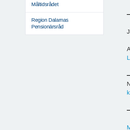
Måltidsrådet
Region Dalarnas
Pensionärsråd
J
A
L
N
k
M