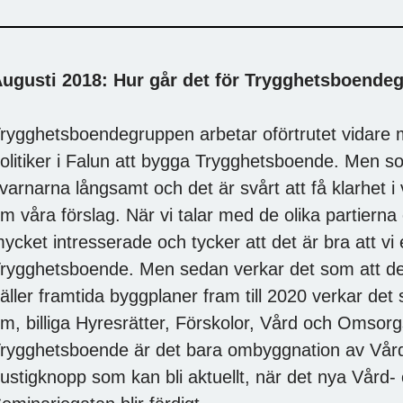
ugusti 2018: Hur går det för Trygghetsboende
rygghetsboendegruppen arbetar oförtrutet vidare 
olitiker i Falun att bygga Trygghetsboende. Men so
varnarna långsamt och det är svårt att få klarhet i 
m våra förslag. När vi talar med de olika partier
ycket intresserade och tycker att det är bra att v
rygghetsboende. Men sedan verkar det som att det
äller framtida byggplaner fram till 2020 verkar det 
m, billiga Hyresrätter, Förskolor, Vård och Omsorg
rygghetsboende är det bara ombyggnation av Vå
ustigknopp som kan bli aktuellt, när det nya Vår