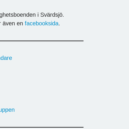
gghetsboenden i Svärdsjö.
ar även en
facebooksida
.
ndare
uppen