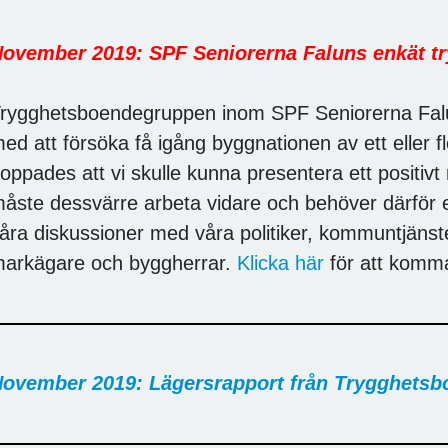
ovember 2019: SPF Seniorerna Faluns enkät t
rygghetsboendegruppen inom SPF Seniorerna Falun 
ed att försöka få igång byggnationen av ett eller f
oppades att vi skulle kunna presentera ett positivt
åste dessvärre arbeta vidare och behöver därför e
åra diskussioner med våra politiker, kommuntjänst
arkägare och byggherrar.
Klicka här
för att komma 
ovember 2019: Lägersrapport från Trygghets