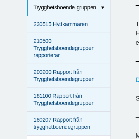
Trygghetsboende-gruppen
T
230515 Hyttkammaren
H
210500
e
Trygghetsboendegruppen
rapporterar
200200 Rapport från
Trygghetsboendegruppen
D
181100 Rapport från
S
Trygghetsboendegruppen
180207 Rapport från
trygghetboendegruppen
M