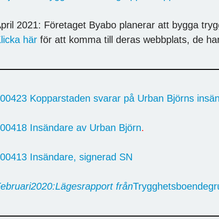
pril 2021: Företaget Byabo planerar att bygga try
licka här
för att komma till deras webbplats, de h
00423 Kopparstaden svarar på Urban Björns insä
00418 Insändare av Urban Björn
.
00413 Insändare, signerad SN
ebruari
2020
:
Lägesrapport från
Trygghetsboendegr