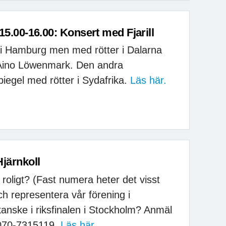
5.00-16.00: Konsert med Fjarill
 i Hamburg men med rötter i Dalarna
Aino Löwenmark. Den andra
gel med rötter i Sydafrika.
Läs här.
järnkoll
 roligt? (Fast numera heter det visst
och representera vår förening i
 kanske i riksfinalen i Stockholm? Anmäl
, 070-7315119.
Läs här.