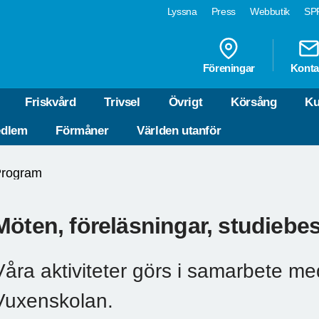
Lyssna
Press
Webbutik
SPF
Föreningar
Konta
Friskvård
Trivsel
Övrigt
Körsång
Ku
edlem
Förmåner
Världen utanför
rogram
Möten, föreläsningar, studiebe
Våra aktiviteter görs i samarbete m
Vuxenskolan.