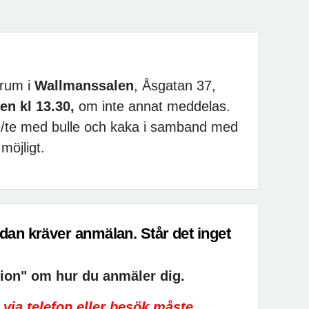
rum i
Wallmanssalen
, Åsgatan 37,
en kl 13.30,
om inte annat meddelas.
e/te med bulle och kaka i samband med
öjligt.
edan kräver anmälan. Står det inget
tion" om hur du anmäler dig.
 via telefon eller besök måste