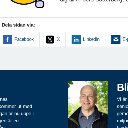
Dela sidan via:
Facebook
X
LinkedIn
E-
Bl
rnas
Vi är
 kommer ut med
senio
gan är nu uppe i
geme
gen är en
miljo
ån.
lande