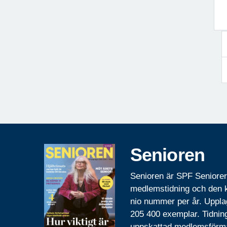
Senioren
Senioren är SPF Seniore
medlemstidning och den
nio nummer per år. Uppla
205 400 exemplar. Tidnin
uppskattad medlemsförm