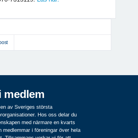
post
i medlem
 en av Sveriges största
rorganisationer. Hos oss delar du
nskapen med närmare en kvarts
n medlemmar i föreningar över hela
t. Tillsammans verkar vi för att