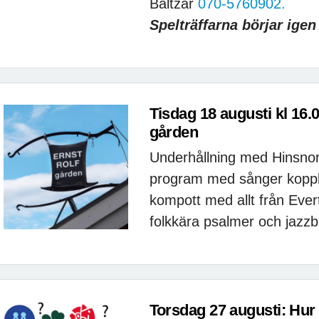
Baltzar
070-5760902.
Spelträffarna börjar ige
Tisdag 18 augusti kl 16.
gården
Underhållning med Hinsnor
program med sånger koppl
kompott med allt från Evert
folkkära psalmer och jazzb
Torsdag 27 augusti: Hur 