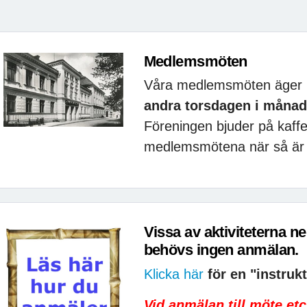
Medlemsmöten
Våra medlemsmöten äger 
andra torsdagen i månad
Föreningen bjuder på kaff
medlemsmötena när så är m
Vissa av aktiviteterna n
behövs ingen anmälan.
Klicka här
för en "instruk
Vid anmälan till möte etc