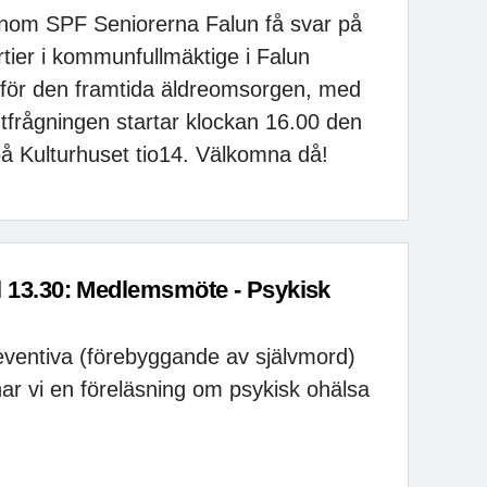
inom SPF Seniorerna Falun få svar på
artier i kommunfullmäktige i Falun
inför den framtida äldreomsorgen, med
Utfrågningen startar klockan 16.00 den
på Kulturhuset tio14. Välkomna då!
l 13.30: Medlemsmöte - Psykisk
eventiva (förebyggande av självmord)
r vi en föreläsning om psykisk ohälsa