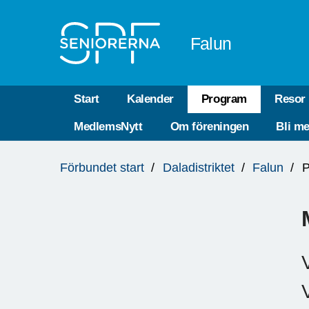
Till övergripande innehåll
Falun
Start
Kalender
Program
Resor
MedlemsNytt
Om föreningen
Bli m
Du
Förbundet start
Daladistriktet
Falun
P
är
här: