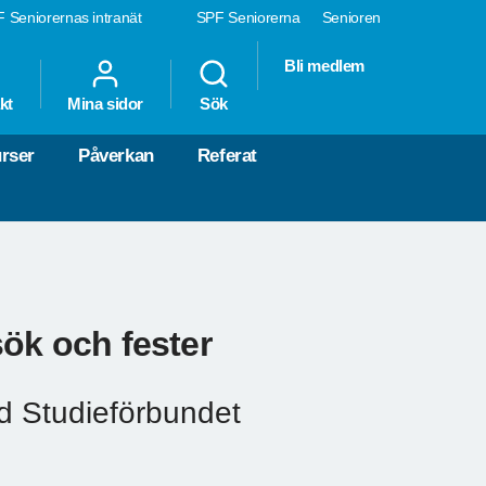
 Seniorernas intranät
SPF Seniorerna
Senioren
Bli medlem
kt
Mina sidor
Sök
rser
Påverkan
Referat
sök och fester
ed Studieförbundet