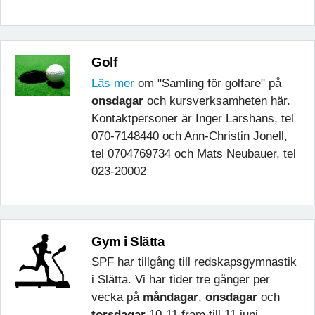
Golf
Läs mer
om "Samling för golfare" på
onsdagar
och kursverksamheten här.
Kontaktpersoner är Inger Larshans, tel
070-7148440 och Ann-Christin Jonell,
tel 0704769734 och Mats Neubauer, tel
023-20002
Gym i Slätta
SPF har tillgång till redskapsgymnastik
i Slätta. Vi har tider tre gånger per
vecka
på
måndagar
,
onsdag
ar
och
torsdag
ar
10-11
fram till 11 juni
.