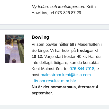
Ny ledare och kontaktperson
: Keith
Hawkins, tel 073-826 87 29.
Bowling
Vi som bowlar håller till i Maserhallen i
Borlänge. Vi har tider på
fredagar kl
10-12
. Varje start kostar 40 kr. Har du
inte deltagit tidigare, kan du
kontakta
Kent Malmström, tel
076-844 7918
, e-
post
malmstrom.kent@telia.com
.
Läs om resultat m m här.
Nu är det sommarpaus, återstart 4
september.