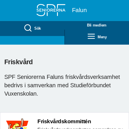
Till övergripande innehåll
Falun
Bli medlem
Sök
Meny
Friskvård
SPF Seniorerna Faluns friskvårdsverksamhet
bedrivs i samverkan med Studieförbundet
Vuxenskolan.
Friskvårdskommittén