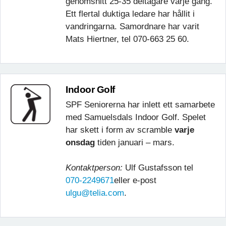
genomsnitt 25-35 deltagare varje gång.
Ett flertal duktiga ledare har hållit i
vandringarna. Samordnare har varit
Mats Hiertner, tel 070-663 25 60.
Indoor Golf
SPF Seniorerna har inlett ett samarbete
med Samuelsdals Indoor Golf. Spelet
har skett i form av scramble
varje
onsdag
tiden januari – mars.
Kontaktperson:
Ulf Gustafsson tel
070-2249671
eller e-post
ulgu@telia.com
.