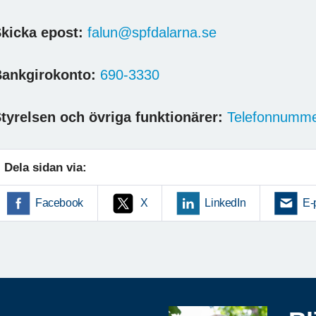
kicka epost:
falun@spfdalarna.se
ankgirokonto:
690-3330
tyrelsen och övriga funktionärer:
Telefonnumme
Dela sidan via:
Facebook
X
LinkedIn
E-