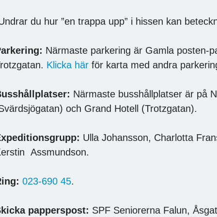
Undrar du hur ”en trappa upp” i hissen kan betec
arkering:
Närmaste parkering är Gamla posten-pa
rotzgatan.
Klicka här
för karta med andra parkering
usshållplatser:
Närmaste busshållplatser är på N
Svärdsjögatan) och Grand Hotell (Trotzgatan).
xpeditionsgrupp:
Ulla Johansson, Charlotta Fran
erstin Assmundson.
ing:
023-690 45
.
kicka papperspost:
SPF Seniorerna Falun, Åsgat