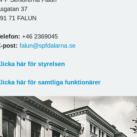
sgatan 37
91 71 FALUN
elefon:
+46 2369045
-post:
falun@spfdalarna.se
licka här för styrelsen
licka här för samtliga funktionärer