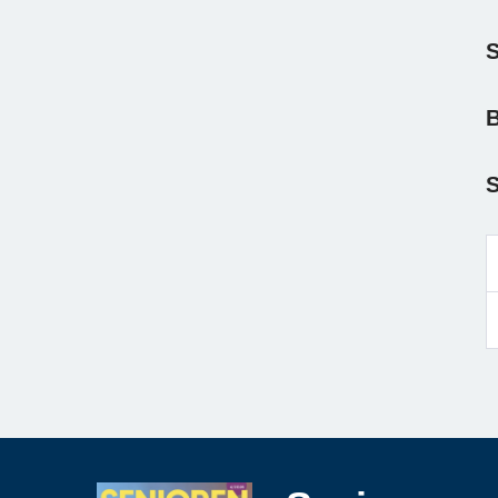
S
B
S