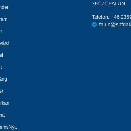
791 71 FALUN
nder
Telefon:
+46 236
ram
falun@spfdal
r
kvård
el
t
ång
er
rkan
rat
emsNytt