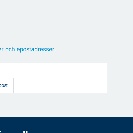
r och epostadresser
.
post