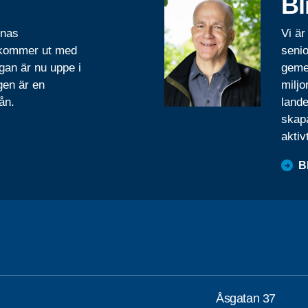
Bl
rnas
Vi är
 kommer ut med
senio
gan är nu uppe i
geme
gen är en
miljo
ån.
lande
skapa
aktiv
B
Åsgatan 37