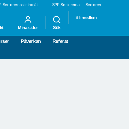
 Seniorernas intranät
SPF Seniorerna
Senioren
Bli medlem
kt
Mina sidor
Sök
rser
Påverkan
Referat