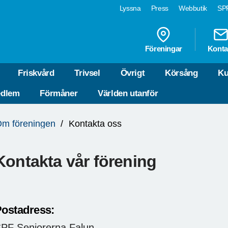
Lyssna
Press
Webbutik
SPF
Föreningar
Konta
Friskvård
Trivsel
Övrigt
Körsång
Ku
edlem
Förmåner
Världen utanför
m föreningen
Kontakta oss
Kontakta vår förening
ostadress:
PF Seniorerna Falun