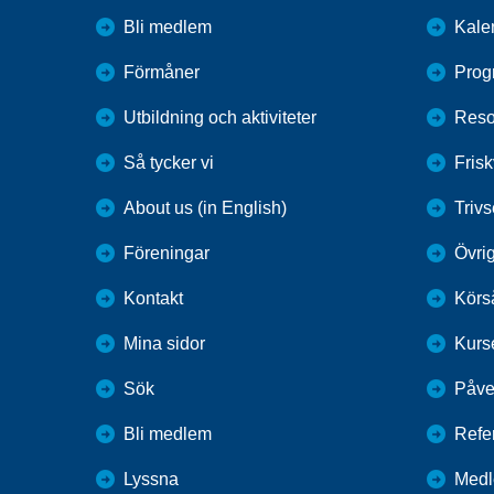
Bli medlem
Kale
Förmåner
Prog
Utbildning och aktiviteter
Reso
Så tycker vi
Fris
About us (in English)
Trivs
Föreningar
Övrig
Kontakt
Körs
Mina sidor
Kurs
Sök
Påve
Bli medlem
Refe
Lyssna
Medl