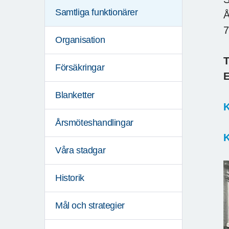
Samtliga funktionärer
Å
7
Organisation
T
Försäkringar
E
Blanketter
K
Årsmöteshandlingar
K
Våra stadgar
Historik
Mål och strategier