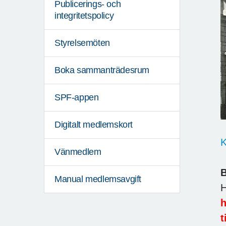
Publicerings- och
integritetspolicy
Styrelsemöten
Boka sammanträdesrum
SPF-appen
Digitalt medlemskort
K
Vänmedlem
Manual medlemsavgift
H
h
t