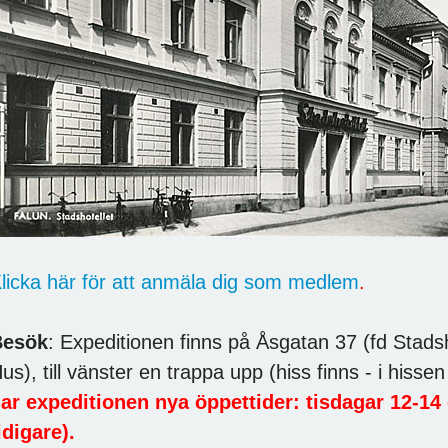
licka här för att anmäla dig som medlem
.
Besök
: Expeditionen finns på Åsgatan 37 (fd Stads
us), till vänster en trappa upp (hiss finns - i hissen
ar expeditionen nya öppettider: tisdagar 12-14
idigare).