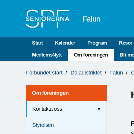
Till övergripande innehåll
Falun
Start
Kalender
Program
Resor
MedlemsNytt
Om föreningen
Bli m
Du
Förbundet start
Daladistriktet
Falun
O
är
här:
Om föreningen
Kontakta oss
P
Styrelsen
S