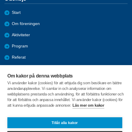
Start
Om föreningen
Aktiviteter
Program
Referat
Bildgalleri
Om kakor på denna webbplats
Bli medlem
Vi använder kakor (cookies) för att erbjuda dig som besökare en bättre
användarupplevelse. Vi samlar in och analyserar information om
Förmåner
webbplatsens prestanda och användning, för att förbättra funktioner och
för att förbättra och anpassa innehållet. Vi använder kakor (cookies) för
att kunna erbjuda anpassade annonser.
Läs mer om kakor
C/o:Sive Björk
Loshult Skogshyddan 1
341 72 Lidhult
Tillåt alla kakor