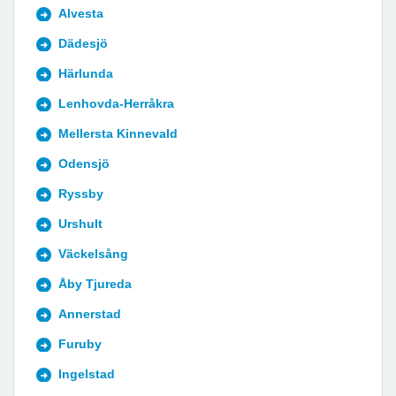
Alvesta
Dädesjö
Härlunda
Lenhovda-Herråkra
Mellersta Kinnevald
Odensjö
Ryssby
Urshult
Väckelsång
Åby Tjureda
Annerstad
Furuby
Ingelstad