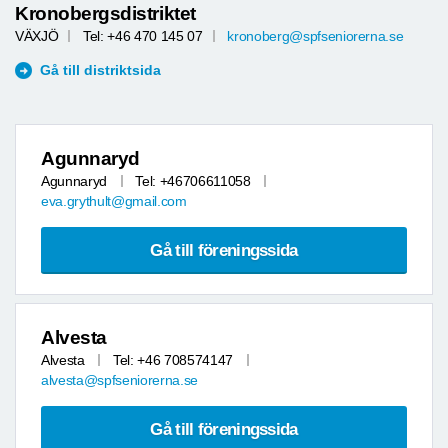
Kronobergsdistriktet
VÄXJÖ
Tel: +46 470 145 07
kronoberg@spfseniorerna.se
Gå till distriktsida
Agunnaryd
Agunnaryd
Tel: +46706611058
eva.grythult@gmail.com
Gå till föreningssida
Alvesta
Alvesta
Tel: +46 708574147
alvesta@spfseniorerna.se
Gå till föreningssida