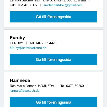
Lennart Salomonsson, Eke Solklinten1, 363 91 Braås
Tel: 070-541 86 66
sivolennart467@gmail.com
Gå till föreningssida
Furuby
FURUBY
Tel: +46 709544233
furuby@spfseniorerna.se
Gå till föreningssida
Hamneda
Ros-Marie Jensen, HAMNEDA
Tel: 0372-50260
lennart@swetech.de
Gå till föreningssida