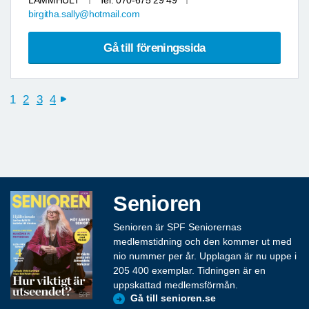
LAMMHULT
Tel: 070-675 29 49
birgitha.sally@hotmail.com
Gå till föreningssida
1
2
3
4
next
Senioren
Senioren är SPF Seniorernas
medlemstidning och den kommer ut med
nio nummer per år. Upplagan är nu uppe i
205 400 exemplar. Tidningen är en
uppskattad medlemsförmån.
Gå till senioren.se