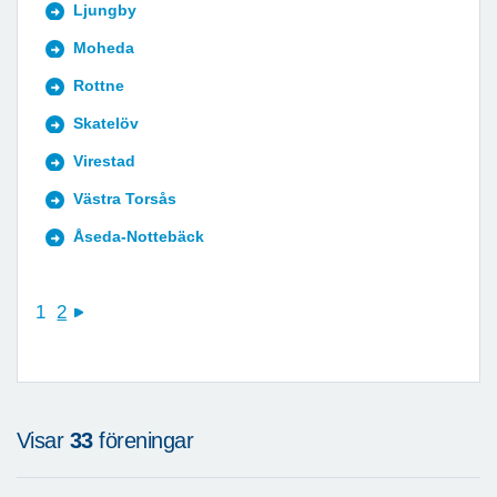
Ljungby
Moheda
Rottne
Skatelöv
Virestad
Västra Torsås
Åseda-Nottebäck
1
2
next
Visar
33
föreningar