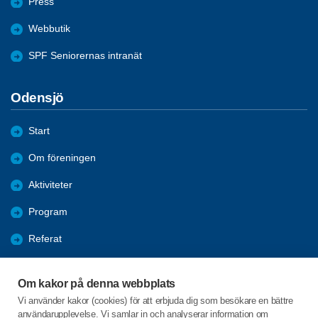
Press
Webbutik
SPF Seniorernas intranät
Odensjö
Start
Om föreningen
Aktiviteter
Program
Referat
Bildgalleri
Om kakor på denna webbplats
Bli medlem
Vi använder kakor (cookies) för att erbjuda dig som besökare en bättre
användarupplevelse. Vi samlar in och analyserar information om