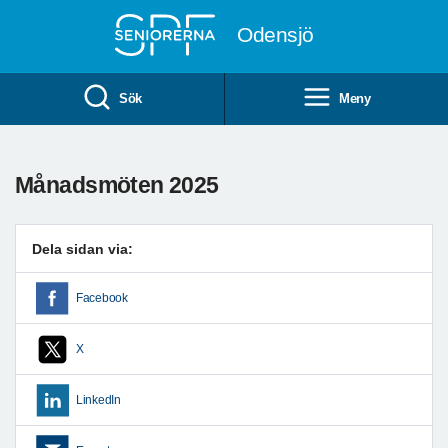
Till övergripande innehåll
Odensjö
Sök
Meny
Månadsmöten 2025
Dela sidan via:
Facebook
X
LinkedIn