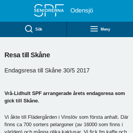
Till övergripande innehåll
Odensjö
Sök
Meny
Resa till Skåne
Endagsresa till Skåne 30/5 2017
Vrå-Lidhult SPF arrangerade årets endagsresa som
gick till Skåne.
Vi åkte till Flädergården i Vinslöv som första anhalt. Där
finns ca 700 sorters pelargoner (av 16000 som finns i
världen) och många olika kaktusar. Vi fick fm.kaffe och