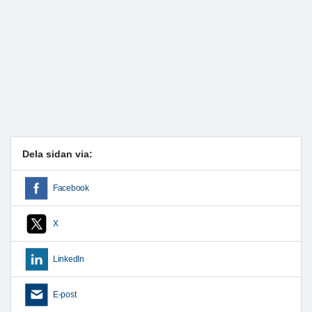
Dela sidan via:
Facebook
X
LinkedIn
E-post