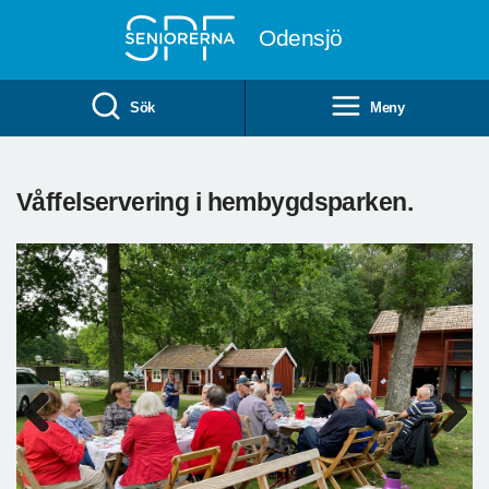
Till övergripande innehåll
Odensjö
Sök
Meny
Våffelservering i hembygdsparken.
Previous
Next