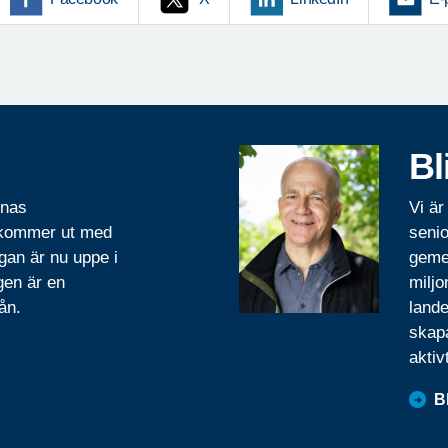
Bl
rnas
Vi är
 kommer ut med
senio
gan är nu uppe i
geme
gen är en
miljo
ån.
lande
skapa
aktiv
B