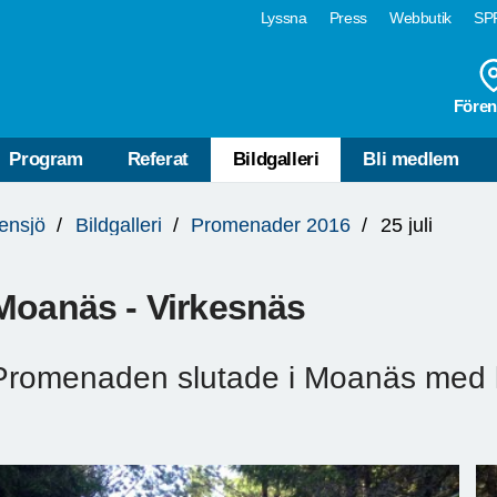
Lyssna
Press
Webbutik
SPF
Fören
Program
Referat
Bildgalleri
Bli medlem
ensjö
Bildgalleri
Promenader 2016
25 juli
Moanäs - Virkesnäs
Promenaden slutade i Moanäs med ka