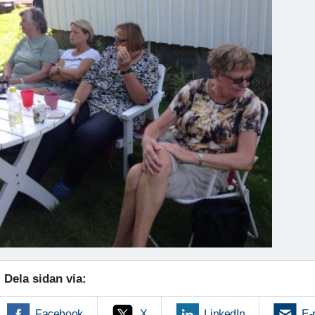
Dela sidan via:
Facebook
X
LinkedIn
E-