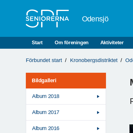
Till övergripande innehåll
Odensjö
Start
Om föreningen
Aktiviteter
Du
Förbundet start
Kronobergsdistriktet
Od
är
här:
Bildgalleri
Album 2018
Album 2017
Album 2016