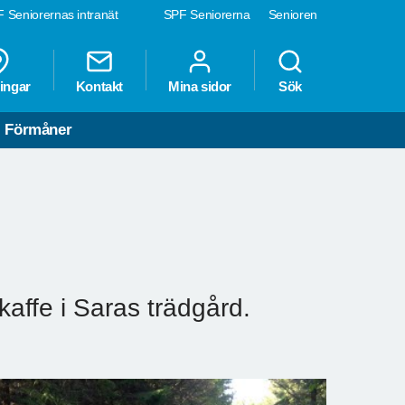
 Seniorernas intranät
SPF Seniorerna
Senioren
ingar
Kontakt
Mina sidor
Sök
Förmåner
ffe i Saras trädgård.