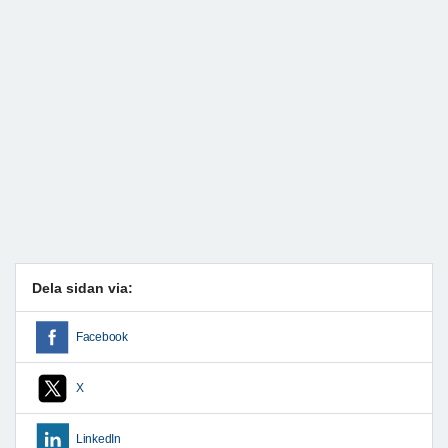
Dela sidan via:
Facebook
X
LinkedIn