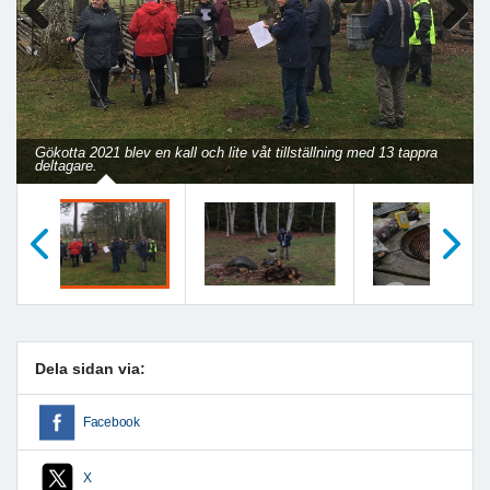
Previous
Next
Gökotta 2021 blev en kall och lite våt tillställning med 13 tappra
deltagare.
Föregående
Nästa
Dela sidan via:
Facebook
X