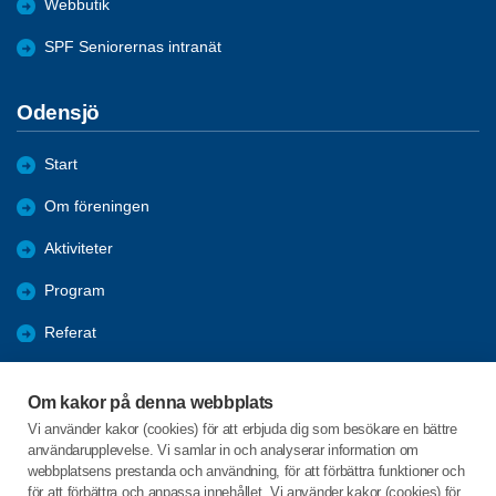
Webbutik
SPF Seniorernas intranät
Odensjö
Start
Om föreningen
Aktiviteter
Program
Referat
Bildgalleri
Om kakor på denna webbplats
Bli medlem
Vi använder kakor (cookies) för att erbjuda dig som besökare en bättre
användarupplevelse. Vi samlar in och analyserar information om
Förmåner
webbplatsens prestanda och användning, för att förbättra funktioner och
för att förbättra och anpassa innehållet. Vi använder kakor (cookies) för