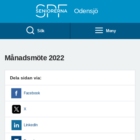
Till övergripande innehåll
Odensjö
Sök
Meny
Månadsmöte 2022
Dela sidan via:
Facebook
X
LinkedIn