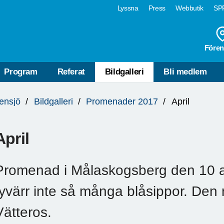
Lyssna
Press
Webbutik
SPF
Fören
Program
Referat
Bildgalleri
Bli medlem
ensjö
Bildgalleri
Promenader 2017
April
April
Promenad i Målaskogsberg den 10 ap
tyvärr inte så många blåsippor. Den
Vätteros.