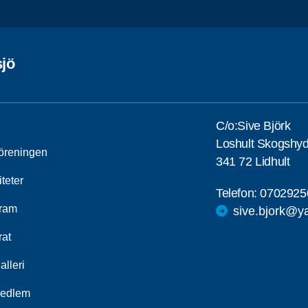
jö
C/o:Sive Björk
Loshult Skogshy
öreningen
341 72 Lidhult
iteter
Telefon:
0702925
ram
sive.bjork@y
rat
alleri
medlem