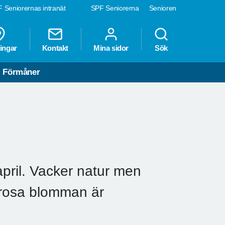
 Seniorernas intranät
SPF Seniorerna
Senioren
ingar
Kontakt
Mina sidor
Sök
Förmåner
ril. Vacker natur men
 rosa blomman är