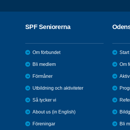
SPF Seniorerna
Odens
Om förbundet
Start
Bli medlem
Om f
Förmåner
Aktiv
Utbildning och aktiviteter
Prog
Så tycker vi
Refe
About us (in English)
Bildg
Föreningar
Bli 