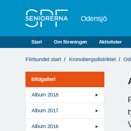
Till övergripande innehåll
Odensjö
Start
Om föreningen
Aktiviteter
Du
Förbundet start
Kronobergsdistriktet
Od
är
här:
Bildgalleri
Album 2018
Album 2017
Album 2016