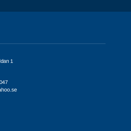
ddan 1
047
ahoo.se