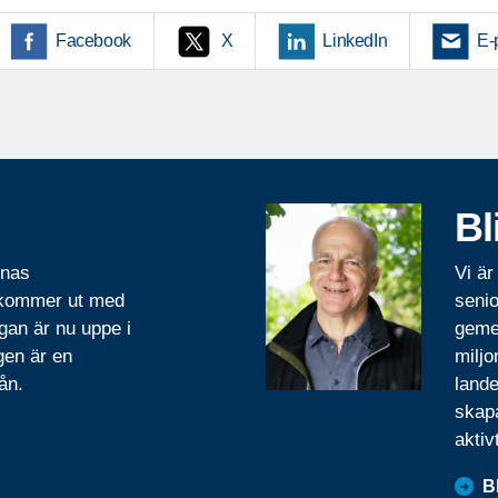
Facebook
X
LinkedIn
E-
Bl
rnas
Vi är
 kommer ut med
senio
gan är nu uppe i
geme
gen är en
miljo
ån.
lande
skapa
aktiv
B