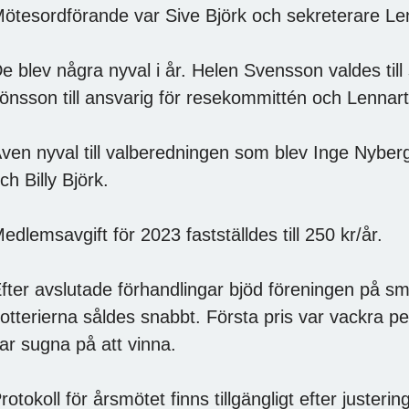
ötesordförande var Sive Björk och sekreterare L
e blev några nyval i år.
Helen Svensson valdes till
önsson till ansvarig för resekommittén och Lennart
ven nyval till valberedningen som blev Inge Nybe
ch Billy Björk.
edlemsavgift för 2023 fastställdes till 250 kr/år.
fter avslutade förhandlingar bjöd föreningen på s
otterierna såldes snabbt.
Första pris var vackra p
ar sugna på att vinna.
rotokoll för årsmötet finns tillgängligt efter justering