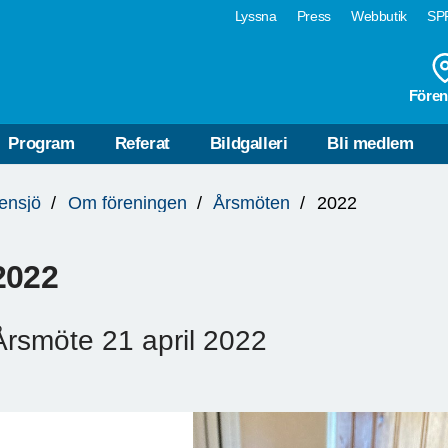
Lyssna
Press
Webbutik
SPF
Fören
Program
Referat
Bildgalleri
Bli medlem
ensjö
Om föreningen
Årsmöten
2022
2022
Årsmöte 21 april 2022