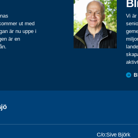
Bl
rnas
Vi är
 kommer ut med
senio
gan är nu uppe i
geme
gen är en
miljo
ån.
lande
skapa
aktiv
B
jö
C/o:Sive Björk