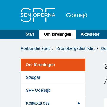
Till övergripande innehåll
Odensjö
Start
Om föreningen
Aktiviteter
Du
Förbundet start
Kronobergsdistriktet
Od
är
här:
Om föreningen
Stadgar
SPF Odensjö
Kontakta oss