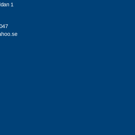
ddan 1
047
ahoo.se