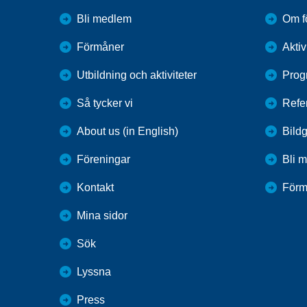
Bli medlem
Om f
Förmåner
Aktiv
Utbildning och aktiviteter
Prog
Så tycker vi
Refe
About us (in English)
Bildg
Föreningar
Bli 
Kontakt
Förm
Mina sidor
Sök
Lyssna
Press