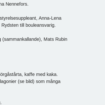
ena Nennefors.
 styrelsesuppleant, Anna-Lena
 Rydsten till bouleansvarig.
rg (sammankallande), Mats Rubin
mörgåstårta, kaffe med kaka.
elagonier (se bild) som många
.