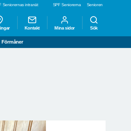
 Seniorernas intranät
SPF Seniorerna
Senioren
ingar
Kontakt
Mina sidor
Sök
Förmåner