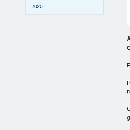
2020
Å
O
P
P
m
O
g