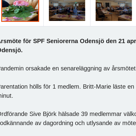
rsmöte för SPF Seniorerna Odensjö den 21 april
densjö.
andemin orsakade en senareläggning av årsmötet til
arentation hölls för 1 medlem.
Britt-Marie läste en
inut.
rdförande Sive Björk hälsade 39 medlemmar välko
odkännande av dagordning och utlysande av möte