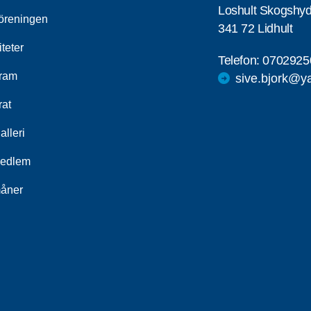
Loshult Skogshy
öreningen
341 72 Lidhult
iteter
Telefon:
0702925
ram
sive.bjork@y
rat
alleri
medlem
åner