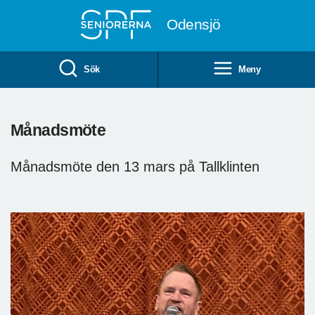
Till övergripande innehåll
Odensjö
Sök
Meny
Månadsmöte
Månadsmöte den 13 mars på Tallklinten