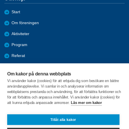
Start
Om föreningen
Aktiviteter
Program
Referat
Bildgalleri
Om kakor på denna webbplats
Bli medlem
Vi använder kakor (cookies) för att erbjuda dig som besökare en bättre
användarupplevelse. Vi samlar in och analyserar information om
Förmåner
webbplatsens prestanda och användning, för att förbättra funktioner och
för att förbättra och anpassa innehållet. Vi använder kakor (cookies) för
att kunna erbjuda anpassade annonser.
Läs mer om kakor
C/o:Sive Björk
Loshult Skogshyddan 1
341 72 Lidhult
Tillåt alla kakor