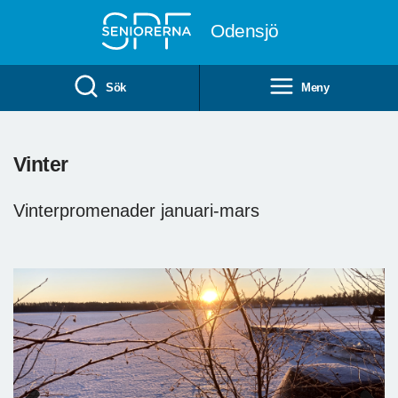
Till övergripande innehåll
Odensjö
Sök
Meny
Vinter
Vinterpromenader januari-mars