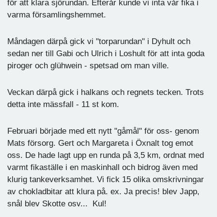
för att klara sjörundan. Efterår kunde vi inta vår fika i
varma församlingshemmet.
Måndagen därpå gick vi "torparundan" i Dyhult och
sedan ner till Gabi och Ulrich i Loshult för att inta goda
piroger och glühwein - spetsad om man ville.
Veckan därpå gick i halkans och regnets tecken. Trots
detta inte mässfall - 11 st kom.
Februari började med ett nytt "gåmål" för oss- genom
Mats försorg. Gert och Margareta i Öxnalt tog emot
oss. De hade lagt upp en runda på 3,5 km, ordnat med
varmt fikaställe i en maskinhall och bidrog även med
klurig tankeverksamhet. Vi fick 15 olika omskrivningar
av chokladbitar att klura på. ex. Ja precis! blev Japp,
snål blev Skotte osv... Kul!