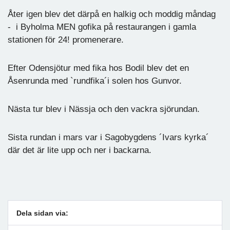
Åter igen blev det därpå en halkig och moddig måndag
- i Byholma MEN gofika på restaurangen i gamla
stationen för 24! promenerare.
Efter Odensjötur med fika hos Bodil blev det en
Åsenrunda med `rundfika´i solen hos Gunvor.
Nästa tur blev i Nässja och den vackra sjörundan.
Sista rundan i mars var i Sagobygdens ´Ivars kyrka´
där det är lite upp och ner i backarna.
Dela sidan via: