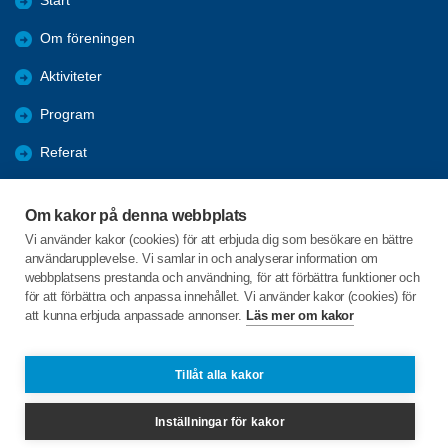
Start
Om föreningen
Aktiviteter
Program
Referat
Bildgalleri
Om kakor på denna webbplats
Bli medlem
Vi använder kakor (cookies) för att erbjuda dig som besökare en bättre
användarupplevelse. Vi samlar in och analyserar information om
Förmåner
webbplatsens prestanda och användning, för att förbättra funktioner och
för att förbättra och anpassa innehållet. Vi använder kakor (cookies) för
att kunna erbjuda anpassade annonser.
Läs mer om kakor
C/o:Sive Björk
Loshult Skogshyddan 1
341 72 Lidhult
Tillåt alla kakor
Telefon:
0702925047
Inställningar för kakor
sive.bjork@yahoo.se