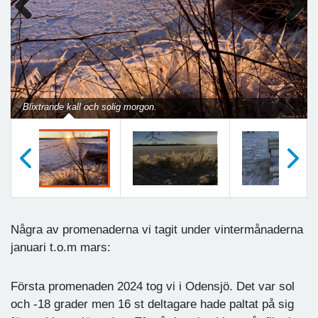
Previous
Next
Blixtrande kall och solig morgon.
Föregående
Nästa
Några av promenaderna vi tagit under vintermånaderna
januari t.o.m mars:
Första promenaden 2024 tog vi i Odensjö. Det var sol
och -18 grader men 16 st deltagare hade paltat på sig