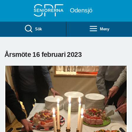
Till övergripande innehåll
Odensjö
Sök
Meny
Årsmöte 16 februari 2023