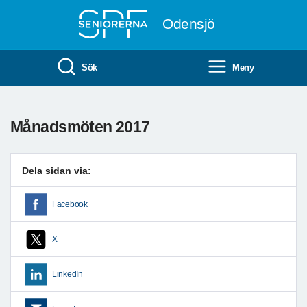
Till övergripande innehåll
Odensjö
Sök
Meny
Månadsmöten 2017
Dela sidan via:
Facebook
X
LinkedIn