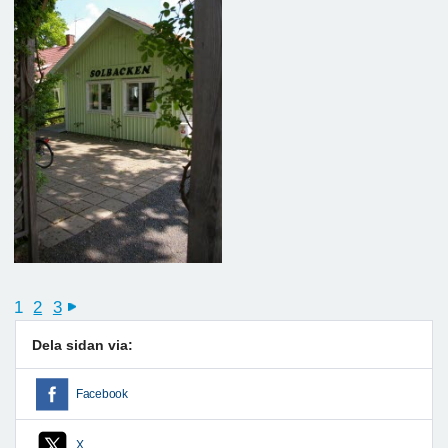
1
2
3
next
Dela sidan via:
Facebook
X