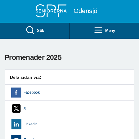
Till övergripande innehåll
Odensjö
Sök
Meny
Promenader 2025
Dela sidan via:
Facebook
X
LinkedIn