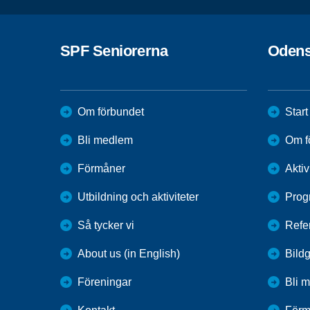
SPF Seniorerna
Odens
Om förbundet
Start
Bli medlem
Om f
Förmåner
Aktiv
Utbildning och aktiviteter
Prog
Så tycker vi
Refe
About us (in English)
Bildg
Föreningar
Bli 