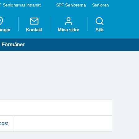
 Seniorernas intranät
SPF Seniorerna
Senioren
ingar
Kontakt
Mina sidor
Sök
Förmåner
post