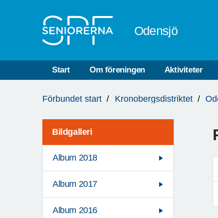
Till övergripande innehåll
Odensjö
Start
Om föreningen
Aktiviteter
Du
Förbundet start
Kronobergsdistriktet
Od
är
här:
Bildgalleri
Album 2018
Album 2017
Album 2016