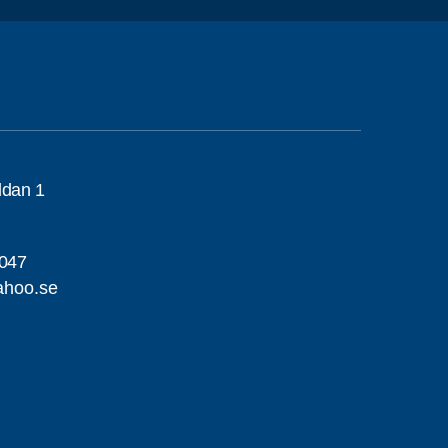
ddan 1
047
ahoo.se