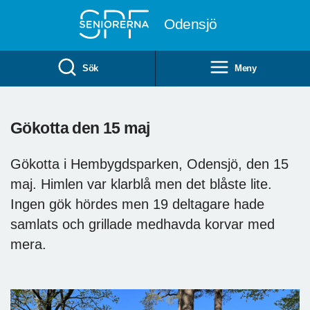
Till övergripande innehåll
Odensjö
Sök
Meny
Gökotta den 15 maj
Gökotta i Hembygdsparken, Odensjö, den 15
maj. Himlen var klarblå men det blåste lite.
Ingen gök hördes men 19 deltagare hade
samlats och grillade medhavda korvar med
mera.