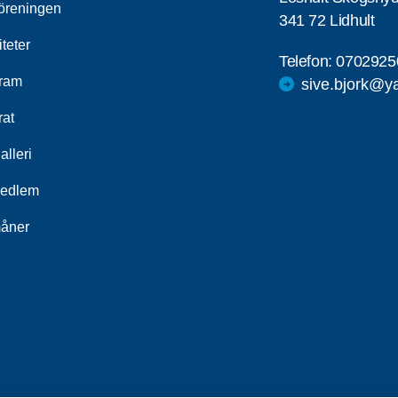
öreningen
341 72 Lidhult
iteter
Telefon:
0702925
ram
sive.bjork@y
rat
alleri
medlem
åner