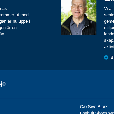
rnas
Vi är
 kommer ut med
senio
gan är nu uppe i
geme
gen är en
miljo
ån.
lande
skapa
aktiv
B
jö
C/o:Sive Björk
Loshult Skogshy