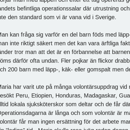
andets befintliga operationssalar där utrustning och
nte den standard som vi är vana vid i Sverige.
an kan fråga sig varför en del barn föds med läpp-
an inte riktigt säkert men det kan vara ärftliga fa
änder tror man att det är en förbannelse att barn
öms därför ofta undan. Fler pojkar än flickor drab
ch 200 barn med läpp-, käk- eller gomspalt men dess
aria har varit ute på många volontärsuppdrag vid må
esökt Peru, Etiopien, Honduras, Madagaskar, Gua
lltid lokala sjuksköterskor som deltar och de får d
perationsdagarna är långa och som volontär är m
olontär får man ingen ersättning för det arbete m