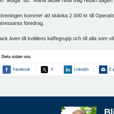
in "lediga" tid. Maria skulle resa iväg redan dagen e
öreningen kommer att skänka 2 000 kr till Operati
ntressanta föredrag.
ack även till kvällens kaffegrupp och till alla som vill
Dela sidan via:
Facebook
X
LinkedIn
E-
Bl