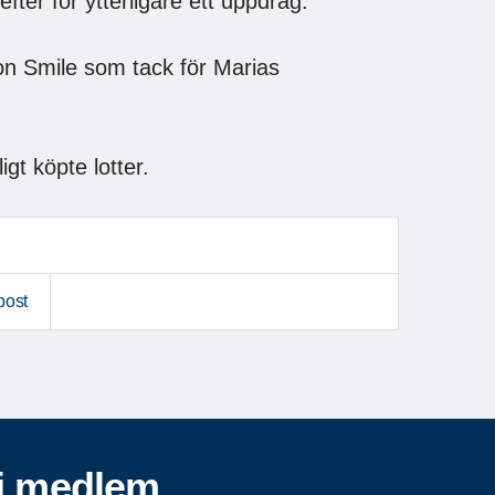
fter för ytterligare ett uppdrag.
on Smile som tack för Marias
igt köpte lotter.
post
i medlem