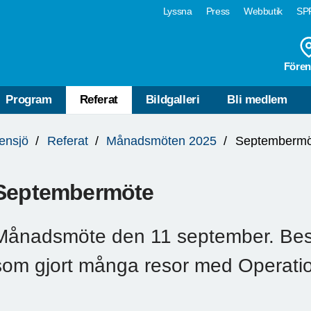
Lyssna
Press
Webbutik
SPF
Fören
Program
Referat
Bildgalleri
Bli medlem
ensjö
Referat
Månadsmöten 2025
Septembermö
Septembermöte
Månadsmöte den 11 september. Bes
som gjort många resor med Operatio