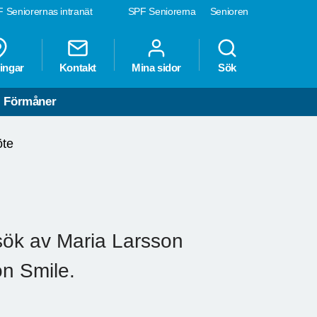
 Seniorernas intranät
SPF Seniorerna
Senioren
ingar
Kontakt
Mina sidor
Sök
Förmåner
te
ök av Maria Larsson
n Smile.