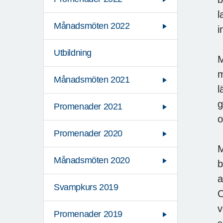
l
Månadsmöten 2022
i
Utbildning
M
m
Månadsmöten 2021
l
g
Promenader 2021
o
Promenader 2020
M
Månadsmöten 2020
b
a
Svampkurs 2019
O
v
Promenader 2019