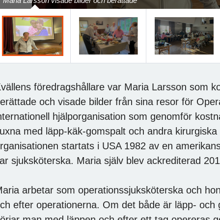
Maria Larsson visade bilder och berättade
vällens föredragshållare var Maria Larsson som 
erättade och visade bilder från sina resor för Ope
nternationell hjälporganisation som genomför kostn
uxna med läpp-käk-gomspalt och andra kirurgiska 
rganisationen startats i USA 1982 av en amerikans
ar sjuksköterska. Maria själv blev ackrediterad 201
aria arbetar som operationssjuksköterska och hon
ch efter operationerna. Om det både är läpp- och
örjar man med läppen och efter ett tag opereras 