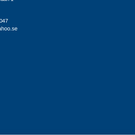
047
ahoo.se