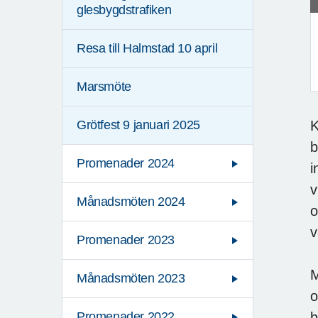
glesbygdstrafiken
Resa till Halmstad 10 april
Marsmöte
K
Grötfest 9 januari 2025
b
Promenader 2024
i
v
Månadsmöten 2024
o
v
Promenader 2023
M
Månadsmöten 2023
o
b
Promenader 2022