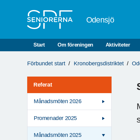
Till övergripande innehåll
Odensjö
Start
Om föreningen
Aktiviteter
Du
Förbundet start
Kronobergsdistriktet
Od
är
här:
Referat
Månadsmöten 2026
Promenader 2025
Månadsmöten 2025