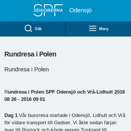
Till övergripande innehåll
Odensjö
Sök
Meny
Rundresa i Polen
Rundresa i Polen
R
undresa i Polen SPF Odensjö och Vrå-Lidhult 2016
08 26 - 2016 09 01
Dag 1
Vår bussresa startade i Odensjö, Lidhult och Vrå
för vidare transport till Gedser. Vi åkte sedan färjan
över till Rostock och körde genom Tyskland till