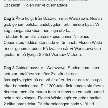
Szczecin i Polen där vi övernattade.
Dag 2
Åkte tidigt från Szczecin mot Warszawa. Resan
gick genom polska landsbygden förbi mindre byar. Vi
såg många storkbon men inga storkar.
I staden Torun där vetenskapsmannen Nicolaus
Copernicus föddes stannade vi för lunch. Floden Wisla
rinner genom staden. På kvällen når vi Warszawa och
tjeckar in på lyxiga Sofitel Warsaw Victoria.
Dag 3
Guidad busstur i Warszawa. Staden som i stort
sett var totalförstörd efter 2:a världskriget
återuppbyggdes på ca två år efter det att den röjts upp
efter bombningarna. På 1300-talet fick staden sin första
ringmur, men där muren funnits fanns nu en park utmed
hela sträckningen. Floden Wisla utgör en gräns mellan
2 olika stadsdelar. På eftermiddagen hade vi fri tid.