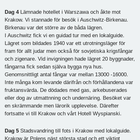
Dag 4
Lämnade hotellet i Warszawa och åkte mot
Krakow. Vi stannade för besök i Auschwitz-Birkenau.
Birkenau var det större av de båda lägren.
I Auschwitz fick vi en guidad tur med en lokalguide.
Lägret som bildades 1940 var ett utrotningsläger för
fram för allt judar men också för sovjetiska krigsfångar
och zigenare. Vid invigningen hade lägret 20 byggnader,
fångarna fick sedan själva bygga nya hus.
Genomsnittligt antal fångar var mellan 13000 -16000.
Inte många kom levande därifrån och förhållandena var
fruktansvärda. De dödades med gas, arkebuserades
eller dog av utmattnning och undernäring. Besöket var
en skrämmande men lärorik upplevelse. Därefter
fortsatte vi till Krakow och vårt Hotell Wyspianski.
Dag 5
Stadsvandring till fots i Krakow med lokalguide.
Krakow är Polens näst största stad och ett viktigt