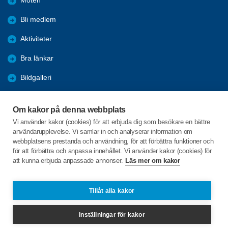
Möten
Bli medlem
Aktiviteter
Bra länkar
Bildgalleri
Trafik
Om kakor på denna webbplats
Installera SPF-appen
Vi använder kakor (cookies) för att erbjuda dig som besökare en bättre
användarupplevelse. Vi samlar in och analyserar information om
KPR
webbplatsens prestanda och användning, för att förbättra funktioner och
för att förbättra och anpassa innehållet. Vi använder kakor (cookies) för
att kunna erbjuda anpassade annonser.
Läs mer om kakor
C/o:Lars Idstam
Rosenkullavägen 2A
711 35 LINDESBERG
Tillåt alla kakor
Telefon:
+46 702924180
Inställningar för kakor
lindesberg@spfseniorerna.se