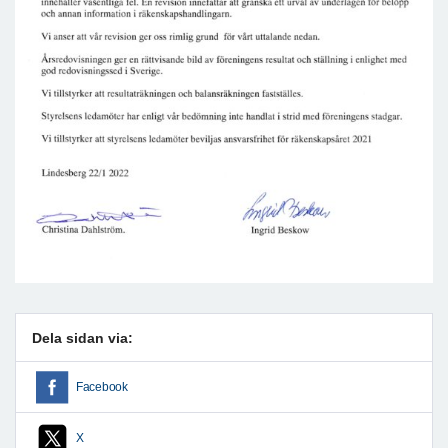
Dela sidan via:
Facebook
X