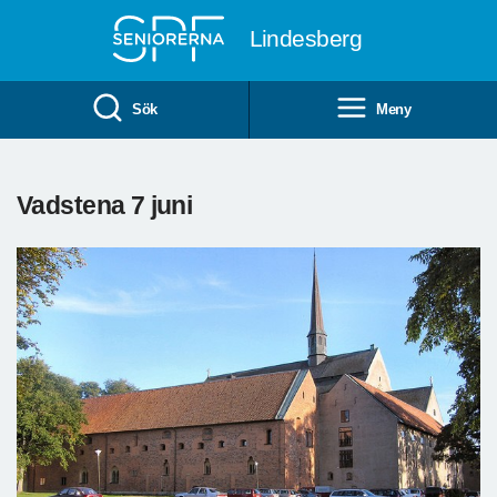
Till övergripande innehåll
Lindesberg
Sök
Meny
Vadstena 7 juni