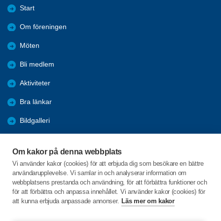
Start
Om föreningen
Möten
Bli medlem
Aktiviteter
Bra länkar
Bildgalleri
Trafik
Om kakor på denna webbplats
Installera SPF-appen
Vi använder kakor (cookies) för att erbjuda dig som besökare en bättre
användarupplevelse. Vi samlar in och analyserar information om
KPR
webbplatsens prestanda och användning, för att förbättra funktioner och
för att förbättra och anpassa innehållet. Vi använder kakor (cookies) för
att kunna erbjuda anpassade annonser.
Läs mer om kakor
C/o:Lars Idstam
Rosenkullavägen 2A